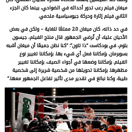
ميغان فيلم رعب تدور أحداثه في الضواحي، بينما كان الجزء
الثاني فيلم إثارة وحركة جيوسياسية ملحمي.
في حد ذاته، كان ميغان 2.0 ممتعًا للغاية – ولكن في بعض
الأحيان عليك أن تُرضي الجمهور. قال منتج الفيلم، جيسون
بلوم، في بودكاست “ذا تاون”: “كنا نظن جميعًا أن ميغان أشبه
بسوبرمان. بإمكاننا فعل أي شيء بها. بإمكاننا تغيير نوع
الفيلم. بإمكاننا وضعها في أجواء الصيف. بإمكاننا تغيير
مظهرها. بإمكاننا تحويلها من شخصية شريرة إلى شخصية
طيبة. وكنا نبالغ في تقدير مدى تأثير تفاعل الجمهور معها.”