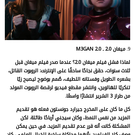
ميغان 2.0 ـ
M3GAN 2.0
لماذا فشل فيلم ميغان 2.0؟ عندما صدر فيلم ميغان قبل
ثلاث سنوات، حقق نجاحًا ساحقًا على الإنترنت: الروبوت القاتل،
بشعره الطويل وفستانه اللطيف، صُمم بوضوح ليصبح زيًا
تنكريًا للهالوين، وانتشر مقطع فيديو لرقصة الروبوت المولد
من طراز 3 الشرير انتشارًا واسعًا.
كل ما كان على المخرج جيرارد جونستون فعله هو تقديم
المزيد من نفس النمط، وكان سيجني أرباحًا طائلة. لكن
المشكلة كانت أنه قرر عدم تقديم المزيد. في حين يمكن
وصف كلا الفيلمين بأنهما محاكاة ساخرة للخيال العلمي، كان