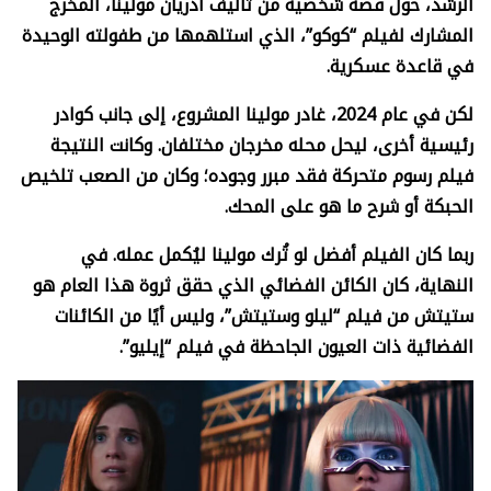
الرشد، حول قصة شخصية من تأليف أدريان مولينا، المخرج
المشارك لفيلم “كوكو”، الذي استلهمها من طفولته الوحيدة
في قاعدة عسكرية.
لكن في عام 2024، غادر مولينا المشروع، إلى جانب كوادر
رئيسية أخرى، ليحل محله مخرجان مختلفان. وكانت النتيجة
فيلم رسوم متحركة فقد مبرر وجوده؛ وكان من الصعب تلخيص
الحبكة أو شرح ما هو على المحك.
ربما كان الفيلم أفضل لو تُرك مولينا ليُكمل عمله. في
النهاية، كان الكائن الفضائي الذي حقق ثروة هذا العام هو
ستيتش من فيلم “ليلو وستيتش”، وليس أيًا من الكائنات
الفضائية ذات العيون الجاحظة في فيلم “إيليو”.