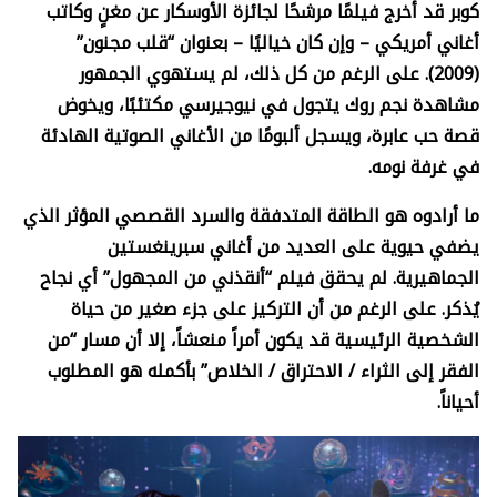
كوبر قد أخرج فيلمًا مرشحًا لجائزة الأوسكار عن مغنٍ وكاتب
أغاني أمريكي – وإن كان خياليًا – بعنوان “قلب مجنون”
(2009). على الرغم من كل ذلك، لم يستهوي الجمهور
مشاهدة نجم روك يتجول في نيوجيرسي مكتئبًا، ويخوض
قصة حب عابرة، ويسجل ألبومًا من الأغاني الصوتية الهادئة
في غرفة نومه.
ما أرادوه هو الطاقة المتدفقة والسرد القصصي المؤثر الذي
يضفي حيوية على العديد من أغاني سبرينغستين
الجماهيرية. لم يحقق فيلم “أنقذني من المجهول” أي نجاح
يُذكر. على الرغم من أن التركيز على جزء صغير من حياة
الشخصية الرئيسية قد يكون أمراً منعشاً، إلا أن مسار “من
الفقر إلى الثراء / الاحتراق / الخلاص” بأكمله هو المطلوب
أحياناً.