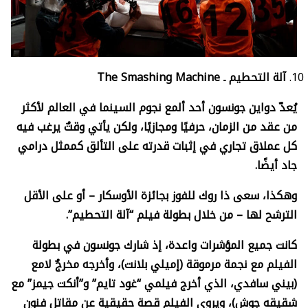
آلة التحطيم ـ
The Smashing Machine
يُعدّ دواين جونسون أحد ألمع نجوم السينما في العالم لأكثر
من عقد من الزمان، حرفيًا ومجازيًا، ولكن يأتي وقتٌ يرغب فيه
كل عملاق تجاري في إثبات قدرته على التألق كممثل درامي
جاد أيضًا.
وهكذا، سعى ذا روك للفوز بجائزة الأوسكار – أو على الأقل
الترشح لها – من خلال بطولة فيلم “آلة التحطيم”.
كانت جميع المؤشرات واعدة، إذ شارك جونسون في بطولة
الفيلم مع نجمة مرموقة (إميلي بلانت)، وأخرجه مخرجٌ لامع
(بيني سافدي، الذي أخرج فيلمي “غود تايم” و”أنكت جيمز” مع
شقيقه جوش)، ويروي الفيلم قصة حقيقية عن مقاتل فنون