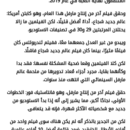
المنتقمون: نهاية اللعبة في عام 2019.
وحقق فيلم آخر من إنتاج مارفل هذا العام، وهو كابتن أمريكا:
عالم جديد شجاع، أداءً أفضل قليلًا، لكن الفيلمين ما زالا
يحتلان المرتبتين 29 و30 في تصنيفات الاستوديو.
ويبدو من غير العدل جمعهما معًا، ففيلم ثندربولتس كان
فيلمًا مثيرًا، بينما كان فيلم عالم جديد شجاع فاشلًا.
لكن كلا الفيلمين وقعا ضحية المشكلة نفسها: فقد بدا
وكأنهما بقايا، مجرد أجزاء مُعاد تدويرها من ملحمة عالم
مارفل السينمائي التي انتهت منذ سنوات.
حقق فيلم آخر من إنتاج مارفل، وهو فانتاستيك فور: الخطوات
الأولى، نجاحًا أكبر، مما يشير إلى أنه إذا بدأ الاستوديو من
جديد مع شخصياته الأكثر شهرة، فإنه قد يتعافى.
لكن من الجدير بالذكر أنه لم يكن هناك سوى فيلم واحد من
أفلام الأبطال الخارقين ضمن قائمة أفضل 10 أفلام عالمية