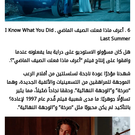
6 .
أعرف ماذا فعلت الصيف الماضي ـ
I Know What You Did
Last Summer
هل كان مسؤولو الاستوديو على دراية بما يفعلونه عندما
وافقوا على إنتاج فيلم “أعرف ماذا فعلت الصيف الماضي”؟.
شهدنا مؤخرًا عودة ناجحة لسلسلتين من أفلام الرعب
الموجهة للمراهقين من التسعينيات والألفية الجديدة، وهما
“صرخة” و”الوجهة النهائية”. وحققا نجاحاً ضئيلاً، مما يثير
تساؤلًا جوهريًا: ما مدى شعبية فيلم قُدم عام 1997 لإعادة؟
بالتأكيد لم يكن محبوبًا مثل “صرخة” و”الوجهة النهائية”.