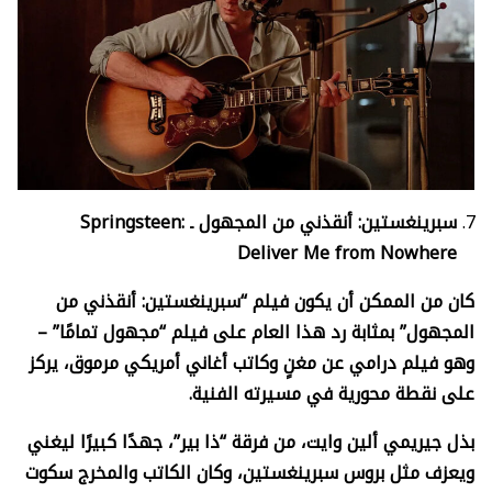
سبرينغستين: أنقذني من المجهول ـ
Springsteen:
Deliver Me from Nowhere
كان من الممكن أن يكون فيلم “سبرينغستين: أنقذني من
المجهول” بمثابة رد هذا العام على فيلم “مجهول تمامًا” –
وهو فيلم درامي عن مغنٍ وكاتب أغاني أمريكي مرموق، يركز
على نقطة محورية في مسيرته الفنية.
بذل جيريمي ألين وايت، من فرقة “ذا بير”، جهدًا كبيرًا ليغني
ويعزف مثل بروس سبرينغستين، وكان الكاتب والمخرج سكوت