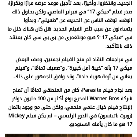
الجديد. وانتظروا. وأخيرًا، بعد تأجيل موعد عرضه مرارًا وتكرارًا،
صدر فيلم “ميكي 17” في فبراير الماضي. ولكن بحلول ذلك
الوقت، توقف الناس عن الحديث عن “طفيلي”، وبدأوا
يتساءلون عن سبب تأخر الفيلم الجديد. هل كان هناك خلل ما
في “ميكي 17″؟ هيو مونتغمري من بي بي سي كان يعتقد
ذلك بالتأكيد.
في مراجعات النقاد تم منح الفيلم نجمتين، وصف البعض
ميكي 17 بأنه “خيبة أمل كبيرة”، و”ضعيف تمامًا”، و”فيلم
يعاني من أزمة هوية حادة”. وقد وافق الجمهور على ذلك.
بعد نجاح فيلم
Parasite
، كان من المنطقي تمامًا أن تمنح
شركة
Warner Bros
المخرج بونغ أكثر من 100 مليون دولار
(لإنتاج فيلم خيال علمي ملحمي، ولكن حتى مع وجود باتمان
(روبرت باتينسون) في الدور الرئيسي – لم يكن فيلم
Mickey
17
هو ما كان يأمله الاستوديو.