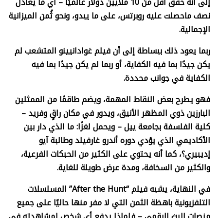
إلى أنه حقق أقل من 10 ملايين دولار عالميًا – أي ما يعادل
نصف ماحصلت عليه روبرتس، على ما يبدو، ونحو ثُمن الميزانية
الإجمالية.
ربما يعود ذلك ببساطة إلى أن فيلم غوادانيينو المتشعب لم
يكن جيدًا بما فيه الكفاية، أو ربما لم يكن جيدًا بما فيه
الكفاية في جوانب محددة.
فهو يطرح بعض النقاط المهمة، ويضم طاقمًا من الممثلين
البارزين ذوي المظهر الأنيق، ويدور في مكان راقٍ وفريد
–
كلية
الفلسفة
بجامعة
ييل
–
ويحمل
لغزًا
:
ما
الذي
دار
بين
الأكاديمي
الذي
يؤدي
دوره
أندرو
غارفيلد
وطالبة
آيو
إديبيري؟،
كما
أنه
يحتوي
على الكثير من الحبكات الفرعية،
والكثير من السخافة، ومدة عرض طويلة للغاية.
في النهاية، يشبه فيلم “
After the Hunt”
المسلسلات
التلفزيونية باهظة الثمن التي لا مفر منها حاليًا على جميع
منصات البث الرقمي – فلماذا يدفع أي شخص لمشاهدته في