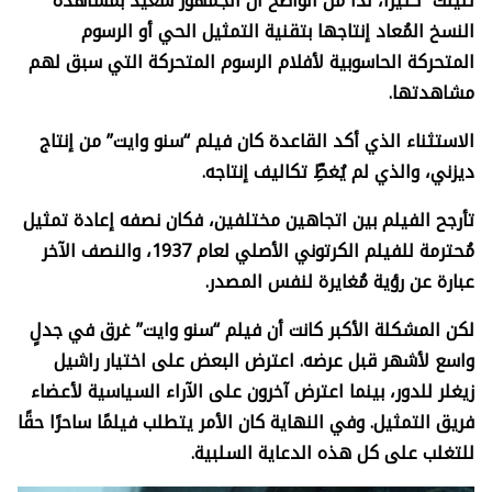
تنينك” كثيرًا، لذا من الواضح أن الجمهور سعيدٌ بمشاهدة
النسخ المُعاد إنتاجها بتقنية التمثيل الحي أو الرسوم
المتحركة الحاسوبية لأفلام الرسوم المتحركة التي سبق لهم
مشاهدتها.
الاستثناء الذي أكد القاعدة كان فيلم “سنو وايت” من إنتاج
ديزني، والذي لم يُغطِّ تكاليف إنتاجه.
تأرجح الفيلم بين اتجاهين مختلفين، فكان نصفه إعادة تمثيل
مُحترمة للفيلم الكرتوني الأصلي لعام 1937، والنصف الآخر
عبارة عن رؤية مُغايرة لنفس المصدر.
لكن المشكلة الأكبر كانت أن فيلم “سنو وايت” غرق في جدلٍ
واسع لأشهر قبل عرضه. اعترض البعض على اختيار راشيل
زيغلر للدور، بينما اعترض آخرون على الآراء السياسية لأعضاء
فريق التمثيل. وفي النهاية كان الأمر يتطلب فيلمًا ساحرًا حقًا
للتغلب على كل هذه الدعاية السلبية.