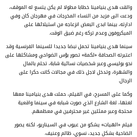
والقت هدى بنيامينا خطابا مطولا لم يكن يتسع له الموقف،
ودعت الى مزيد من النساء المخرجات في مهرجان كان وفي
ادارته، بينما ابدى البعض انزعاجه من استيلائها على
الميكروفون وعدم تركه رغم ضيق الوقت.
سينما هدى بنيامينا تحمل نبضا جديدا للسينما الفرنسية وقد
اعتبرته الصحافة «لكمة» تصور بؤس الضواحي ومشاكلها على
نحو بوليسي وعبر شخصيات نسائية شابة، تحلم بالمال
والشهرة، وتدخل لاجل ذلك في مجالات كانت حكرا على
الرجال.
وكما على المسرح، في الفيلم، حملت هدى بنيامينا معها
لغتها، لغة الشارع الذي صورت شبابه في سينما واقعية
محتجة وعبر ممثلين غير محترفين في معظمهم.
فيلم «الهيات» يشكو من عيوب في السيناريو، لكنه يصور
الضاحية بشكل جديد، نسوي، ظالم وعنيف.