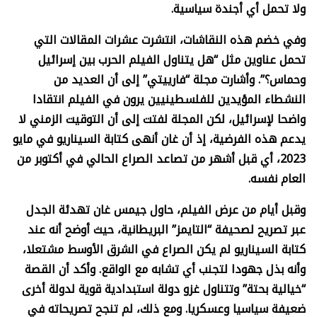
ولا تحمل أي أجندة سياسية.
وفي خضم هذه النقاشات، انتشرت عشرات المقالات التي
تحمل عناوين مثل “هل يتناول الفيلم الحرب بين إسرائيل
وحماس؟”. وأشارت مجلة “فارييتي” إلى أن العديد من
النشطاء المؤيدين للفلسطينيين يرون في الفيلم انتقادا
واضحا لإسرائيل، لكن المجلة لفتت إلى أن التوقيت الزمني لا
يدعم هذه الفرضية، إذ أن غان أنهى كتابة السيناريو في مايو
2023، أي قبل أشهر من تصاعد الصراع الحالي في أكتوبر من
العام نفسه.
وقبل أيام من عرض الفيلم، حاول جيمس غان تهدئة الجدل
عبر تصريح لصحيفة “التايمز” البريطانية، حيث أوضح أنه عند
كتابة السيناريو لم يكن الصراع في الشرق الأوسط مشتعلا،
وأنه بذل جهودا لتجنب أي تشابه مع الواقع. وأكد أن القصة
“خيالية بحتة” وتتناول غزو دولة استبدادية قوية لدولة أخرى
ضعيفة سياسيا وعسكريا. ومع ذلك، لم تنجح تصريحاته في