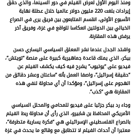
ومنذ اليوم الأول لعرض الفيلم في دور السينما، والذي حقق
إيرادات بلغت 220 مليون دولار عالميا خلال عطلة نهاية
الأسبوع الأولى، انقسم المتابعون بين فريق يرى في الصراع
الخيالي بين الدولتين انعكاسا للواقع في غزة، وفريق آخر
يرفض هذه المقارنة.
واشتد الجدل عندما نشر المعلق السياسي اليساري حسن
بيكر، الذي يملك قاعدة جماهيرية كبيرة على منصة “تويتش”،
فيديو على “يوتيوب” يشرح فيه كيف يكشف الفيلم عن
“حقيقة إسرائيل”، واصفا العمل بأنه “ساعتان وعشر دقائق من
الهجوم على إسرائيل”، ومؤكدا أن أي محاولة لنفي هذه
المقارنة هي “كذب”.
وجاء رد بيكر جزئيا على فيديو للمحامي والمحلل السياسي
الأمريكي المحافظ بن شابيرو، الذي رأى أن محاولة ربط الفيلم
بالصراع الفلسطيني الإسرائيلي هي “فكرة يسارية متطرفة”،
معتبرا أن أحداث الفيلم لا تتطابق مع وقائع ما يحدث في غزة