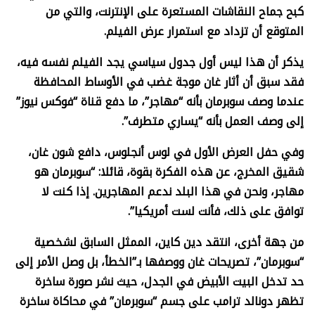
كبح جماح النقاشات المستعرة على الإنترنت، والتي من
المتوقع أن تزداد مع استمرار عرض الفيلم.
يذكر أن هذا ليس أول جدول سياسي يجد الفيلم نفسه فيه،
فقد سبق أن أثار غان موجة غضب في الأوساط المحافظة
عندما وصف سوبرمان بأنه “مهاجر”، ما دفع قناة “فوكس نيوز”
إلى وصف العمل بأنه “يساري متطرف”.
وفي حفل العرض الأول في لوس أنجلوس، دافع شون غان،
شقيق المخرج، عن هذه الفكرة بقوة، قائلا: “سوبرمان هو
مهاجر، ونحن في هذا البلد ندعم المهاجرين. إذا كنت لا
توافق على ذلك، فأنت لست أمريكيا”.
من جهة أخرى، انتقد دين كاين، الممثل السابق لشخصية
“سوبرمان”، تصريحات غان ووصفها بـ”الخطأ، بل وصل الأمر إلى
حد تدخل البيت الأبيض في الجدل، حيث نشر صورة ساخرة
تظهر دونالد ترامب على جسم “سوبرمان” في محاكاة ساخرة