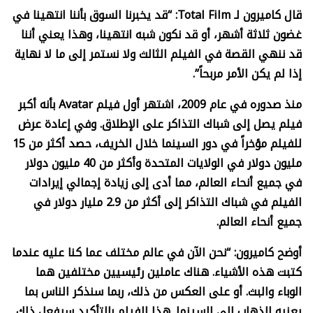
قال كاميرون لـ
Total Film: “
قد يخبرنا السوق بأننا انتهينا في
غضون ثلاثة أشهر، أو قد نكون شبه انتهينا، وهذا يعني أننا
قد ننهي القصة في الفيلم الثالث ولا نستمر إلى ما لا نهاية
إذا لم يكن الأمر مربحاً”.
منذ صدوره في عام 2009، اشتهر أول فيلم
Avatar
بأنه أكبر
فيلم يصل إلى شباك التذاكر على الإطلاق. وفي إعادة عرض
للفيلم مؤخراً في دور السينما خلال الخريف، حصد أكثر من 15
مليون دولار في الولايات المتحدة وأكثر من 40 مليون دولار
في جميع أنحاء العالم، مما أدى إلى زيادة إجمالي إيرادات
الفيلم في شباك التذاكر إلى أكثر من 2.9 مليار دولار في
جميع أنحاء العالم.
أوضح كاميرون: “نحن الآن في عالم مختلف عما كنا عليه عندما
كتبت هذه الأشياء. هناك عاملين رئيسيين مختلفين هما
الوباء والبث. أو على العكس من ذلك، ربما سنذكر الناس بما
يعنيه الذهاب إلى السينما. هذا الفيلم بالتأكيد سيفعل ذلك.