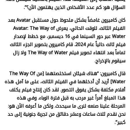
السؤال هو: كم عدد الأشخاص الذين يهتمون الآن؟”.
كان كاميرون غامضاً بشكل ملحوظ حول مستقبل
Avatar
بعد
الفيلم الثالث. للوقت الحالي، يعرض
Avatar: The Way of
Water
عبر دور السينما في 16 ديسمبر، مع خطط لإصدار
فيلم ثالث حالياً عام 2024. قام كاميرون بتصوير الجزء الثالث
تماماً بعد انتهاء تصوير فيلم
The Way of Water
ولا زال
سيقوم بالإخراج.
قال كاميرون: “هناك شيئان استخلصتهما [من
The Way Of
Water]
أريد أن أدخلهما في الفيلم الثالث، على ما آمل. هذه
أفلام مكلفة بشكل يفوق التصور. لقد كان إنتاج فيلم يكلف
هذا المبلغ أمراً غير مرحب به قبل فترة الوباء. وفي هذه
المرحلة علينا صنعه لنرى ما سيحدث. ولكن ما أعرفه الآن هو:
نحن نقدم ثلاث ساعات وعشر دقائق من تجربة جنونية إلى حد
كبير”.