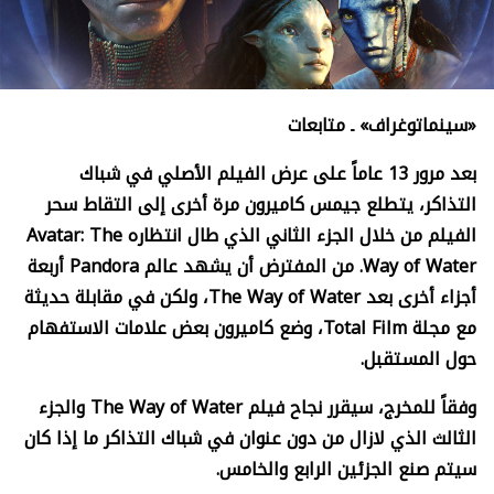
«سينماتوغراف» ـ متابعات
بعد مرور 13 عاماً على عرض الفيلم الأصلي في شباك
التذاكر، يتطلع جيمس كاميرون مرة أخرى إلى التقاط سحر
الفيلم من خلال الجزء الثاني الذي طال انتظاره
Avatar: The
Way of Water.
من المفترض أن يشهد عالم
Pandora
أربعة
أجزاء أخرى بعد
The Way of Water
، ولكن في مقابلة حديثة
مع مجلة
Total Film
، وضع كاميرون بعض علامات الاستفهام
حول المستقبل.
وفقاً للمخرج، سيقرر نجاح فيلم
The Way of Water
والجزء
الثالث الذي لازال من دون عنوان في شباك التذاكر ما إذا كان
سيتم صنع الجزئين الرابع والخامس.