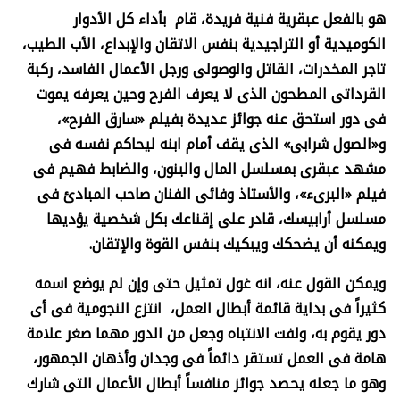
هو بالفعل عبقرية فنية فريدة، قام بأداء كل الأدوار
الكوميدية أو التراجيدية بنفس الاتقان والإبداع، الأب الطيب،
تاجر المخدرات، القاتل والوصولى ورجل الأعمال الفاسد، ركبة
القرداتى المطحون الذى لا يعرف الفرح وحين يعرفه يموت
فى دور استحق عنه جوائز عديدة بفيلم «سارق الفرح»،
و«الصول شرابى» الذى يقف أمام ابنه ليحاكم نفسه فى
مشهد عبقرى بمسلسل المال والبنون، والضابط فهيم فى
فيلم «البرىء»، والأستاذ وفائى الفنان صاحب المبادئ فى
مسلسل أرابيسك، قادر على إقناعك بكل شخصية يؤديها
ويمكنه أن يضحكك ويبكيك بنفس القوة والإتقان
.
ويمكن القول عنه، انه غول تمثيل حتى وإن لم يوضع اسمه
كثيراً فى بداية قائمة أبطال العمل، انتزع النجومية فى أى
دور يقوم به، ولفت الانتباه وجعل من الدور مهما صغر علامة
هامة فى العمل تستقر دائماً فى وجدان وأذهان الجمهور،
وهو ما جعله يحصد جوائز منافساً أبطال الأعمال التى شارك