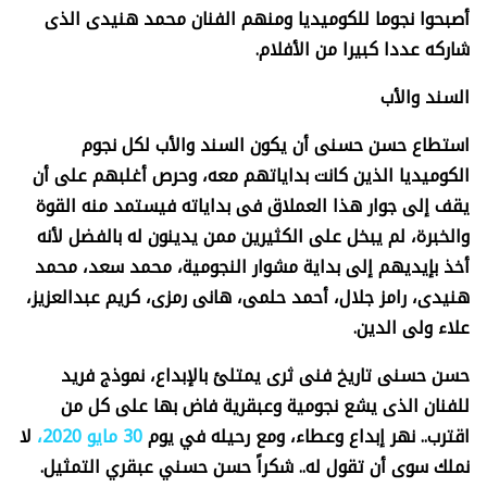
أصبحوا نجوما للكوميديا ومنهم الفنان محمد هنيدى الذى
شاركه عددا كبيرا من الأفلام
.
السند والأب
استطاع حسن حسنى أن يكون السند والأب لكل نجوم
الكوميديا الذين كانت بداياتهم معه، وحرص أغلبهم على أن
يقف إلى جوار هذا العملاق فى بداياته فيستمد منه القوة
والخبرة، لم يبخل على الكثيرين ممن يدينون له بالفضل لأنه
أخذ بإيديهم إلى بداية مشوار النجومية، محمد سعد، محمد
هنيدى، رامز جلال، أحمد حلمى، هانى رمزى، كريم عبدالعزيز،
علاء ولى الدين
.
حسن حسنى تاريخ فنى ثرى يمتلئ بالإبداع، نموذج فريد
للفنان الذى يشع نجومية وعبقرية فاض بها على كل من
اقترب.. نهر إبداع وعطاء، ومع رحيله في يوم
30 مايو 2020،
لا
نملك سوى أن تقول له.. شكراً حسن حسني عبقري التمثيل
.