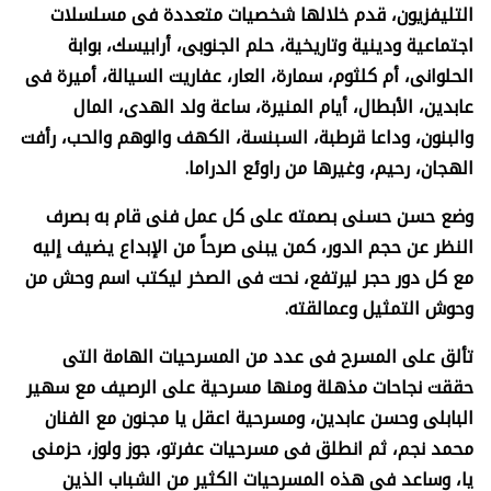
التليفزيون، قدم خلالها شخصيات متعددة فى مسلسلات
اجتماعية ودينية وتاريخية، حلم الجنوبى، أرابيسك، بوابة
الحلوانى، أم كلثوم، سمارة، العار، عفاريت السيالة، أميرة فى
عابدين، الأبطال، أيام المنيرة، ساعة ولد الهدى، المال
والبنون، وداعا قرطبة، السبنسة، الكهف والوهم والحب، رأفت
الهجان، رحيم، وغيرها من راوئع الدراما
.
وضع حسن حسنى بصمته على كل عمل فنى قام به بصرف
النظر عن حجم الدور، كمن يبنى صرحاً من الإبداع يضيف إليه
مع كل دور حجر ليرتفع، نحت فى الصخر ليكتب اسم وحش من
وحوش التمثيل وعمالقته
.
تألق على المسرح فى عدد من المسرحيات الهامة التى
حققت نجاحات مذهلة ومنها مسرحية على الرصيف مع سهير
البابلى وحسن عابدين، ومسرحية اعقل يا مجنون مع الفنان
محمد نجم، ثم انطلق فى مسرحيات عفرتو، جوز ولوز، حزمنى
يا، وساعد فى هذه المسرحيات الكثير من الشباب الذين