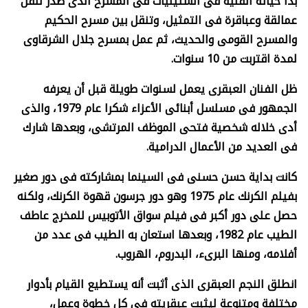
بدأ حياته الفنية فى الستينيات فى المسرح الذى صدر للفن
عمالقة وعباقرة فى التمثيل، وتنقل بين مسرح الحكيم
والمسرح القومى والحديث، ثم عمل بمسرح جلال الشرقاوى
لمدة اقتربت من 10 سنوات
.
ظل الفنان العبقرى يعمل لسنوات طويلة قبل أن يعرفه
الجمهور فى مسلسل أبنائى الأعزاء شكرا عام 1979، والذى
أدى خلاله شخصية فتحى الموظف المرتشى، وبعدها شارك
فى العديد من الأعمال الدرامية
.
كانت بداية حسن حسنى فى السينما بمشاركته فى دور صغير
بفيلم الكرنك عام 1975 وهو دور جرسون قهوة الكرنك، ولكنه
حصل على دور أكبر فى فيلم سواق الأتوبيس للمخرج عاطف
الطيب عام 1982، وبعدها استعان به الطيب فى عدد من
أفلامه، ومنها البرىء، البدروم، الهروب
.
انطلق النجم العبقرى الذى أثبت أنه يستطيع القيام بأدوار
مختلفة ومتنوعة ليثبت عبقريته فى كل خطوة وعمل،