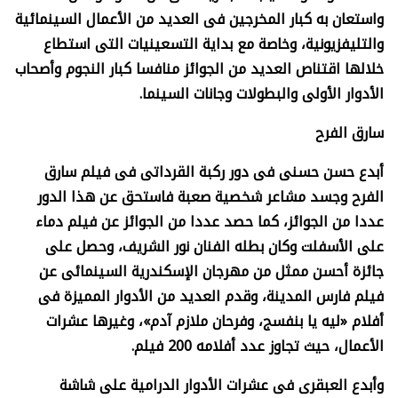
واستعان به كبار المخرجين فى العديد من الأعمال السينمائية
والتليفزيونية، وخاصة مع بداية التسعينيات التى استطاع
خلالها اقتناص العديد من الجوائز منافسا كبار النجوم وأصحاب
الأدوار الأولى والبطولات وجانات السينما
.
سارق الفرح
أبدع حسن حسنى فى دور ركبة القرداتى فى فيلم سارق
الفرح وجسد مشاعر شخصية صعبة فاستحق عن هذا الدور
عددا من الجوائز، كما حصد عددا من الجوائز عن فيلم دماء
على الأسفلت وكان بطله الفنان نور الشريف، وحصل على
جائزة أحسن ممثل من مهرجان الإسكندرية السينمائى عن
فيلم فارس المدينة، وقدم العديد من الأدوار المميزة فى
أفلام «ليه يا بنفسج، وفرحان ملازم آدم»، وغيرها عشرات
الأعمال، حيث تجاوز عدد أفلامه 200 فيلم
.
وأبدع العبقرى فى عشرات الأدوار الدرامية على شاشة