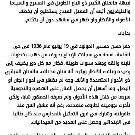
فيها، فالفنان الكبير ذو الباع الطويل فى المسرح والسينما
والتليفزيون أثبت أن الممثل المبدع يستطيع أن يخطف
الأضواء والأنظار ولو ظهر فى مشهد دون أن يتكلم
.
بدايات
حفر حسن حسنى المولود في
19 يونيو عام 1936
فى حى
القلعة، اسمه فى سجلات الإبداع بحروف من ذهب، بخطوات
ثابتة واثقة وجهد سنوات طويلة، فكان مع كل دور يضيف إلى
رصيده ويلفت الأنظار ويثبت أنه فنان مختلف، فالفنان العبقرى
ذو الأدوار المتعددة والألف وجه لم يظهر فى أدوار الجان أو
البطل، وما أسهل أن يحصل الفنان على الشهرة والنجومية
سريعا من خلال هذه الأدوار، ولم يعرفه الجمهور شابا، ولكن
تأخرت نجوميته لظروف متعددة، رغم أنه عشق الفن منذ
طفولته، وشارك فى فرق التمثيل بالمدارس منذ كان طالبا
فى الابتدائى وحصل على العديد من الميداليات
.