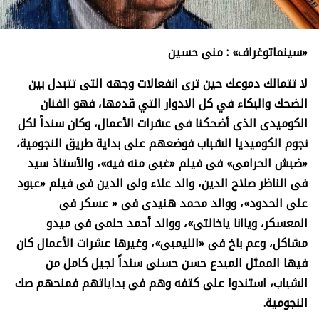
«سينماتوغراف» : منى حسين
لا تتمالك دموعك حين ترى انفعالات وجهه التى تتبدل بين
الضحك والبكاء في كل الادوار التي قدمها، فهو الفنان
الكوميدى الذى أضحكنا فى عشرات الأعمال، وكان سنداً لكل
نجوم الكوميديا الشباب فوضعهم على بداية طريق النجومية،
«ضبش الحرامى» فى فيلم «غبى منه فيه»، والأستاذ سيد
فى الناظر صلاح الدين، والد علاء ولى الدين فى فيلم «عبود
على الحدود»، ووالد محمد هنيدى فى « عسكر فى
المعسكر، وياانا ياخالتى»، ووالد أحمد حلمى فى ميدو
مشاكل، وعم باخ فى «الليمبى»، وغيرها عشرات الأعمال كان
فيها الممثل المبدع حسن حسنى سنداً لجيل كامل من
الشباب، استندوا على كتفه وهم فى بداياتهم فمنحهم صك
النجومية
.