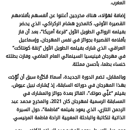
المغرب.
إضافة لهؤلاء، هناك مخرجين أعلنوا عن أنفسهم بأفلامهم
القصيرة الأولى، كالمخرج هشام الركراكي، الذي يحضر
بفيلمه الروائي الطويل الأول “قرعة أمريكا”، بعد أن فاز
بأفلامه القصيرة بجوائز في نفس المهرجان، وإسماعيل
العراقي، الذي شارك بفيلمه الطويل الأول “زنقة كونتاكت”
في مهرجان فينيسيا السينمائي العام الماضي، وفازت بطلته
خنساء بطما، بأحسن ممثلة.
وبالمقابل، تضم الدورة الجديدة، أسماءً مُكرَّرة سبق أن تُوِّجَت
بهذا المهرجان في دوراته السابقة، إذ يُشارك نبيل عيوش،
بفيلم “عَلِّي صوتك”، الفائز بعدة جوائز والمشارك في
المسابقة الرسمية لمهرجان كان 2021، والمخرج محمد عبد
الرحمن التازي، الذي يعود بفيلمه “فاطمة”، حول السيرة
الذاتية للكاتبة والباحثة المغربية الراحة فاطمة المرنيسي.