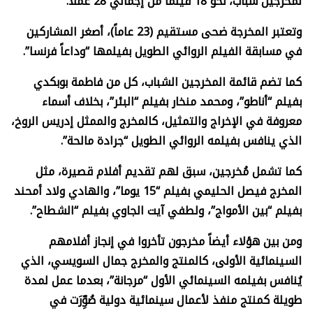
لمخرجين شباب، نحو 18 فيلماً من إجمالي 28 عملاً.
وتعتبر المخرجة ضحى مستقيم (23 عاماً)، أصغر المشاركين
في مسابقة الفيلم الروائي الطويل بفيلمها “وداعاً فرنسا”.
كما تضم قائمة المخرجين الشباب، كل من فاطمة بوبكدي
بفيلم “أناطو”، ومحمد منخار بفيلم “البئر”، بخلاف أسماء
معروفة في الإخراج والتمثيل، كالمخرج والممثل إدريس الروخ،
الذي ينافس بفيلمه الروائي الطويل “جرادة مالحة”.
كما تشمل مُخرجين، سبق لهم تقديم أفلام قصيرة، مثل
المخرج فيصل الحليمي بفيلم “15 يوما”، والهادي ولاد أمحند
بفيلم “بين الأمواج”، ولطفي آيت الجاوي بفيلم “الشطاح”.
ومن بين هؤلاء أيضاً مخرجون تأخروا في إنجاز أفلامهم
السينمائية الأولى، كالمنتج والمخرج جمال السويسي، الذي
يُنافس بفيلمه السينمائي الأول “مرجانة”، بعدما عمل لمدة
طويلة كمنتج منفذ لأعمال سينمائية دولية صُوِّرَت في