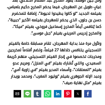
ومن جيل الوسط، يعود المخرج عبد السلام الكلاعي، بعد
غيابٍ طويل عن المهرجان، فيما يحضر المخرج حكيم بلعباس،
بفيلمه الجديد “لو كانوا يطيحوا لحيوط”، إضافة للمخضرم
حسن بن جلون، الذي يحضر للمهرجان بفيلمه الأخير “حبيبة”،
كما يُنافس أيضاً المخرج إسماعيل فروخي، بفيلم “ميكا”،
والمخرج إدريس المريني بفيلم “جبل موسى”.
ولأول مرة منذ بداية المهرجان، تقام مسابقة خاصة بالفيلم
التسجيلي يتنافس خلالها 27 فيلماً، وتضم أفلاماً لمخرجين
ومخرجات تخصصوا في إنجاز الفيلم التسجيلي، منهم كريمة
السعيدي، والتي تُشارك بفيلم “في المنزل
“
، ومريم عدو
بفيلم “المعلقات”، وأسماء المدير بفيلم “في زاوية أمي”،
وعبد الإله الجوهري بفيلم “بوليود المغرب”، ومحمد بويدار
بفيلم “مثل نهاية صيف
“.