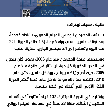
طنجة ـ «سينماتوغراف»
يستأنف المهرجان الوطني للفيلم المغربي، نشاطه مُجدداً،
بعد توقف عامين، بسبب وباء كورونا، إذ تنطلق الدورة الـ22
منه اليوم وتستمر إلى 24 سبتمبر الجاري، بمدينة طنجة.
وتستضيف طنجة المهرجان منذ عام 2005، بعدما كان يتجول
في المدن المغربية كل مرة، ليستقر في طنجة منذ عام
2005، حيث أصبح يُنظم بإيقاع دورة كل عامين، حتى عام
2010، ليُنظم بعد ذلك مع بداية كل عام، فيما تُعتبر الدورة
الـ22، الأولى التي تُنظم في شهر سبتمبر.
ويُشارك في الدورة المرتقبة، 107 فيلماً متنوعاً في أقسام
المهرجان الثلاثة، منها 28 عملاً في مسابقة الفيلم الروائي