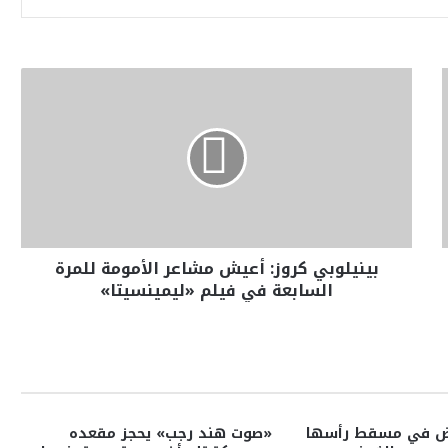
بينيلوبي كروز: أعيش مشاعر الأمومة للمرة
السابعة في فيلم «ليمينسيتا»
ض في مسقط رأسها
«صوت هند رجب» يحجز مقعده