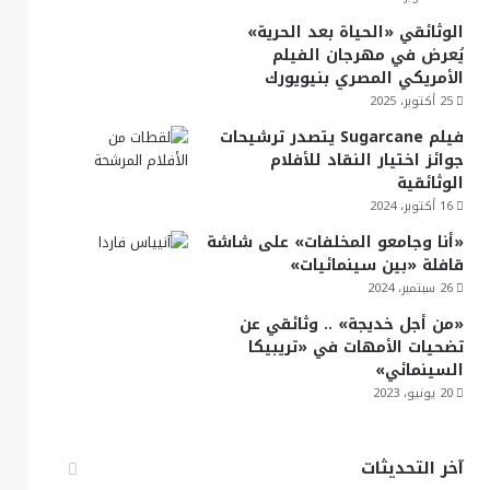
الوثائقي «الحياة بعد الحرية»
يُعرض في مهرجان الفيلم
الأمريكي المصري بنيويورك
25 أكتوبر، 2025
فيلم Sugarcane يتصدر ترشيحات
جوائز اختيار النقاد للأفلام
الوثائقية
16 أكتوبر، 2024
«أنا وجامعو المخلفات» على شاشة
قافلة «بين سينمائيات»
26 سبتمبر، 2024
«من أجل خديجة» .. وثائقي عن
تضحيات الأمهات في «تريبيكا
السينمائي»
20 يونيو، 2023
آخر التحديثات