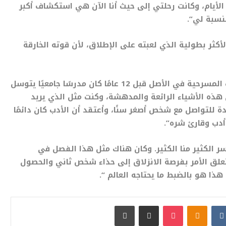
ك الأيام، وكانت رحلتي إلى حيث أنا الآن هي استكشاف أكبر
نسبة لي”.
كثر بطولية الذي لعبته على الإطلاق، لأن قوته الخارقة
يتذكر هانتر، الذي قام بكتابة السيناريو، أنه عندما كتب المسرحية في الأصل قبل 12 عامًا كان مدرسًا جامعيًا يتوسل
ى هذه الأشياء الرائعة والمدهشة، وكنت مثل الذي يريد
 للتواصل مع شخص أصغر سنًا، وأعتقد أن الأدب كان دائمًا
دب وقارئ شره”.
 الكثير منا الكثير. وكان هناك مثل هذا الفصل في
تعلق الأمر بفرصة الانزلاق إلى حذاء شخص ثاني والحصول
ا هو بالضبط ما يحتاجه العالم “.
بوكيت
Odnoklassniki
مشاركة عبر البريد
طباعة