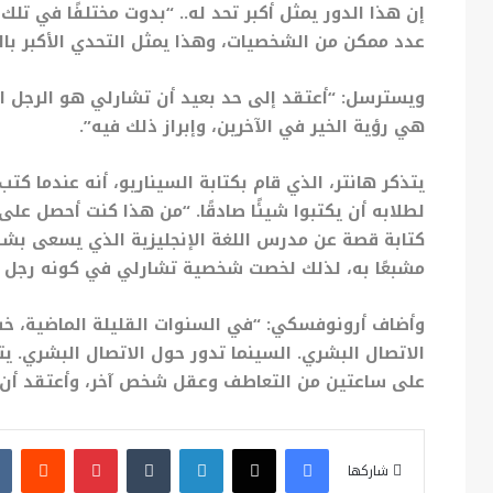
إن هذا الدور يمثل أكبر تحد له.. “بدوت مختلفًا في تل
عدد ممكن من الشخصيات، وهذا يمثل التحدي الأكبر بال
ويسترسل: “أعتقد إلى حد بعيد أن تشارلي هو الرجل الأ
هي رؤية الخير في الآخرين، وإبراز ذلك فيه”.
لطلابه أن يكتبوا شيئًا صادقًا. “من هذا كنت أحصل عل
كتابة قصة عن مدرس اللغة الإنجليزية الذي يسعى بشدة
مشبعًا به، لذلك لخصت شخصية تشارلي في كونه رجل أ
وأضاف أرونوفسكي: “في السنوات القليلة الماضية، خسر
الاتصال البشري. السينما تدور حول الاتصال البشري. ي
على ساعتين من التعاطف وعقل شخص آخر، وأعتقد أن هذ
فيسبوك
X
لينكدإن
بينتيريست
شاركها