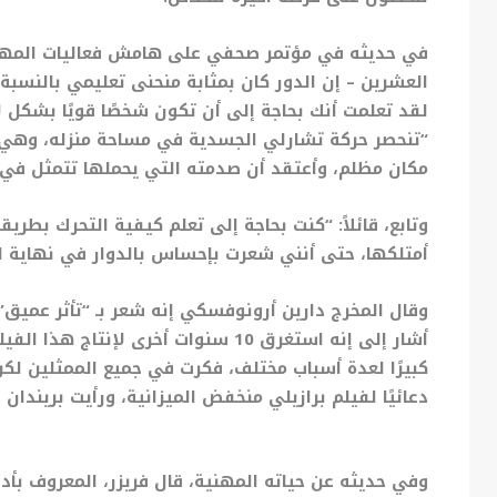
في حديثه في مؤتمر صحفي على هامش فعاليات المهرجان
العشرين – إن الدور كان بمثابة منحنى تعليمي بالنسبة
لقد تعلمت أنك بحاجة إلى أن تكون شخصًا قويًا بشكل ل
“تنحصر حركة تشارلي الجسدية في مساحة منزله، وهي أر
مكان مظلم، وأعتقد أن صدمته التي يحملها تتمثل في ا
وتابع، قائلاً: “كنت بحاجة إلى تعلم كيفية التحرك بطري
أمتلكها، حتى أنني شعرت بإحساس بالدوار في نهاية ال
وقال المخرج دارين أرونوفسكي إنه شعر بـ “تأثر عميق
أشار إلى إنه استغرق 10 سنوات أخرى لإن
كبيرًا لعدة أسباب مختلف، فكرت في جميع الممثلين لكن
دعائيًا لفيلم برازيلي منخفض الميزانية، ورأيت بريندان
وفي حديثه عن حياته المهنية، قال فريزر، المعروف بأدو