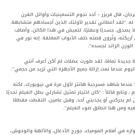
، قال فريزر – أحد نجوم التسعينيات وأوائل القرن
 له. “لقد أعطاني تقدير لأولئك الذين أجسادهم متشابهة.
ا يصدق، جسديًا وعقليًا، لتعيش في هذا الكائن، وأضاف:
يكته، وتُروى قصته خلف الأبواب المغلقة. إنه نور في
لوزن الزائد لجسده”.
قة جديدة تمامًا، لقد طورت عضلات لم أكن أعرف أنني
يوم عندما تمت إزالة جميع الأجهزة التي تزيد من حجمي”.
” عندما شاهد مسرحية هانتر لأول مرة في نيويورك، لكنه
تاج هذا الفيلم ، وتابع قائلاً : “كان اختيار تمثيل تشارلي بطل الفيلم تحديًا
 لم يحركني أو يجذبني أحد، وقبل عامين، التقطت مقطعًا
 فيه ومن هنا انطلق ضوء الفيلم”.
اره في أفلام المومياء، جورج الأدغال، والآلهة والوحوش،