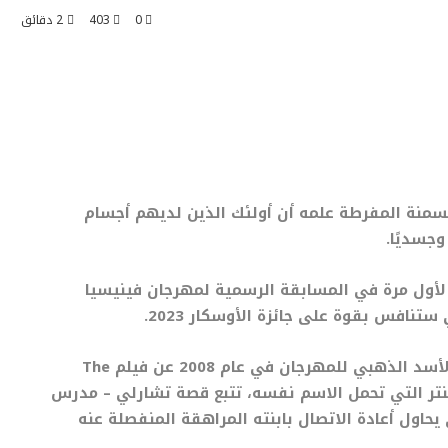
0
403
2 دقائق
السمنة المفرطة علمه أن أولئك الذين لديهم أجسام
جسديًا.
 لأول مرة في المسابقة الرسمية لمهرجان فينيسيا
ستنافس بقوة على جائزة الأوسكار 2023.
لذهبي للمهرجان في عام 2008 عن فيلم
The
تر التي تحمل الاسم نفسه، تتبع قصة تشارلي – مدرس
 يحاول أعادة الاتصال بابنته المراهقة المنفصلة عنه