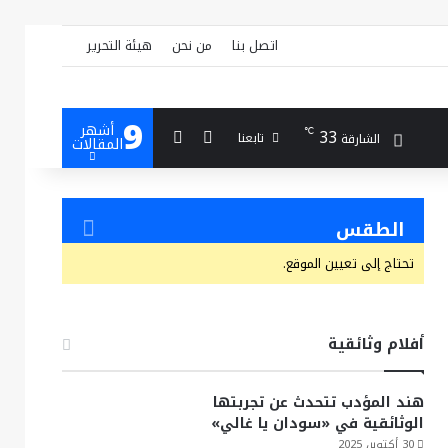
اتصل بنا
من نحن
هيئة التحرير
9
أشهر
بحث عن
إضافة عمود جانبي
33
℃
تابعنا
الشارقة
المقالات
الطقس
تحتاج إلى تعيين الموقع.
أفلام وثائقية
هند المؤدب تتحدث عن تجربتها
الوثائقية في «سودان يا غالي»
30 أكتوبر، 2025