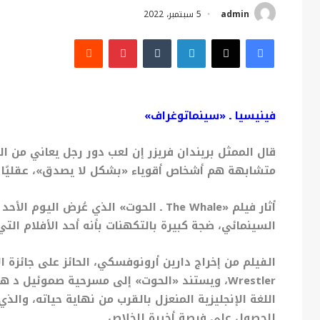
admin
5 سبتمبر، 2022
فيسبوك
X
لينكدإن
بينتيريست
فينيسيا ـ «سينماتوغراف»
قال الممثل بريندان فريزر إن لعب دور رجل يعاني من 
متشابهة هم أشخاص أقوياء «بشكل لا يصدق»، عقليًا و
أثار فيلم «
The Whale
ـ الحوت» الذي عُرض اليوم الأحد
السينمائي، ضجة كبيرة بالتكهنات بأنه أحد الأفلام التي 
الفيلم من إخراج دارين أرونوفسكي، الحائز على جائزة الأسد ا
Wrestler
، ويستند «الحوت» إلى مسرحية صموئيل د هن
اللغة الإنجليزية المنعزل بالقرب من نهاية حياته، والذي
للحصول على فرصة أخيرة للخلاص.