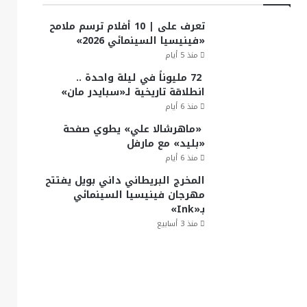
تعرف على | 10 أفلام ترسم ملامح
«فينيسيا السينمائي 2026»
منذ 5 أيام
72 مليوناً في ليلة واحدة ..
انطلاقة تاريخية لـ«سبايدر مان»
منذ 6 أيام
«ماهرشالا علي» يطوي صفحة
«بليد» مع مارفل
منذ 6 أيام
المخرج البريطاني داني بويل يفتتح
مهرجان فينيسيا السينمائي
بـ«Ink»
منذ 3 أسابيع