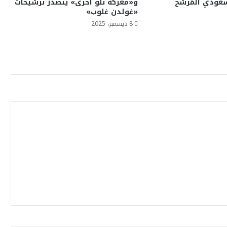
عودي المُرشح
و«معركة تلو أخرى» يتصدر ترشيحات
«غولدن غلوب»
8 ديسمبر، 2025