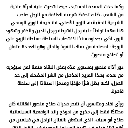
وكما حدث للعمدة المستبد، حيث انتصرت عليه امرأة عادية
من الشعب، ظلت تحفظ شرعية العلاقة مع الرجل صاحب
الشرعية الحقيقية، الزوج الأصلي، فلا قيمة للورق الرسمي
هنا مهما تواطأ عليه رجل الشرطة ورجل الدين والخفر وشهود
الزور، لكي يجعلوه سندًا لاغتصاب السلطة -سلطة الزوج على
الزوجة- لمصلحة من يملك النفوذ والمال وهو العمدة عتمان
أو “صلاح منصور
“.
دور أدّاه منصور بمستوى عدّه بعض النقاد متعبًا لمن سيؤديه
من بعده، بهذا المزيج المذهل من الشر المضحك إلى حد
الهزل، لكنه يظل شرًّا مؤذيًا ومدمرًا استنادًا إلى سلطة
قاهرة
.
ورأى نقاد ومتابعون أن تفجر قدرات صلاح منصور الهائلة كان
محتاجًا فقط إلى مخرج من نموذج رائد الواقعية السينمائية
صلاح أبو سيف، الذي استعان بالفنان الراحل في فيلمين من
أهم 100 فيلم في تاريخ السينما المصرية في القرن الـ20: