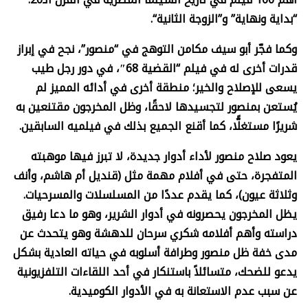
“بداية ونهاية” و”الزوجة الثانية
“.
وكما فجّر أبو سيف مكامن التوهج في “منصور”، نجح في إبراز
قدرات أخرى له في فيلم “القضية 68″، في دور رجل طيب
يسعى للإصلاح والخير؛ منطقة أخرى في أدائه المميز لم
يُستعن بمنصور لتجسيدها لاحقًا، وظل المخرجون مقتنعين به
شريرًا مستغلًّا، كما أقنع الجميع بذلك في فيلميه السابقين
.
يعود صلاح منصور لأداء أدوار جديدة، لا تبرز فيها موهبته
المتفجرة، حتى في أفلام مهمة مثل (قنديل أم هاشم، وأنف
وثلاثة عيون)، كما يقدم عددًا من المسلسلات والمسرحيات.
يظل المخرجون يحصرونه في أدوار الشرير، وهو ما دعا رفيق
دراسته وأهم أفلامه شكري سرحان للدهشة وهو يتحدث عن
مدى خفة ظل منصور وطرافة أسلوبه في حياته العادية بشكل
يدعو للضحك، متسائلاً باستنكار في أحد اللقاءات التلفزيونية
عن سبب عدم الاستعانة به في الأدوار الكوميدية
.