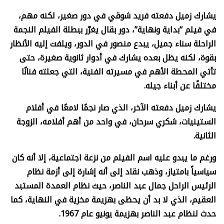
يشارك زميل دفعته فريد شوقي في دور صغير، لكنه مهم،
في فيلم “بداية ونهاية”، دور بقال يغرّر ببطلة الفيلم النجمة
الراحلة سناء جميل، يبدع منصور في الدور، ويلفت إليه الأنظار
بقوة، لكنه يظل بعده يشارك في أدوار ثانوية صغيرة، حتى
تأتي المحطة الأهم في مسيرته الفنية، التي جعلته فنانًا
مختلفًا عن أبناء جيله
.
يشارك زميل دفعته الآخر، الذي صار نجمًا لامعًا في أفلام
الستينيات، شكري سرحان، في واحد من أهم أفلامه، الزوجة
الثانية
.
ورغم ما يبدو عليه اسم الفيلم من نزعة اجتماعية، إلا أنه كان
سياسياً بامتياز، وذهب نقاد إلى أنه إشارة إلى أزمة نظام
الرئيس الراحل جمال عبد الناصر، حيث نظام العمدة المستبد
العقيم، الذي لا بد أن يحظى بهزيمة مخزية في النهاية، كما
حدث لنظام عبد الناصر بهزيمة يونيو عام 1967
.