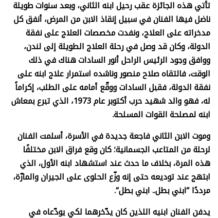
تأتي هذه الجائزة عقب رحيل ابنه الثاني، وبعد سنوات طويلة
ناضل فيها الفنان في سبيل إنقاذ الابن من المرض، أنفق كل
مدخراته على العلاج، ونفدت مخصصات العلاج على نفقة
الدولة، وكان قد وصل في رحلة العلاج الطويلة إلى لندن،
ووافق وجود الرئيس الراحل أنور السادات هناك في ذلك
الوقت، فالتقاه صلاح منصور وناشده استمرار علاج ابنه على
نفقة الدولة، فقبل السادات ووقّع أمامه على الطلب، إكراماً
له، فهو والد شهيد حرب أكتوبر عام 1973، الذي تبرع بمعاش
ابنه لمصلحة القوات المسلحة
.
وموت الابن الثاني فاجعة جديدة في الأسرة، أسلمت الفنان
لرحلة من المتاعب الجسمانية؛ كان وقع فراق الابن مختلفًا
هذه المرة، بخلاف ما حدث عند استشهاد ابنه الأول، الذي
ابتهج عند توديعه حتى إنه وزّع الحلوى على الجيران والمارّة،
مرددًا “ابني بطل.. ابني بطل
“.
يدفن الفنان ابنيه اللذين كان يدّخرهما لكي يودّعاه في