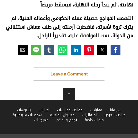
نهايته، ثم يبدأ رحلة النهاية، فيسقط مريضاً
.
التهمت الفواجع حصيلة عمله الحكومي وأعماله الفنية، لم
يترك ثروة لأسرته، فاضطرت أرملته إلى طلب معاش استثنائي
من الدولة، تمت الموافقة عليه، تقديراً للراحل
.
Leave a Comment
↑
سينمانا
مقابلات
مقالات ودراسات
إضاءات
بلاتوهات
صالات العرض
احتفاليات
مهرجان القاهرة
شخصيات سينمائية
ملفات خاصة
نجوم و أفلام
مهرجانات