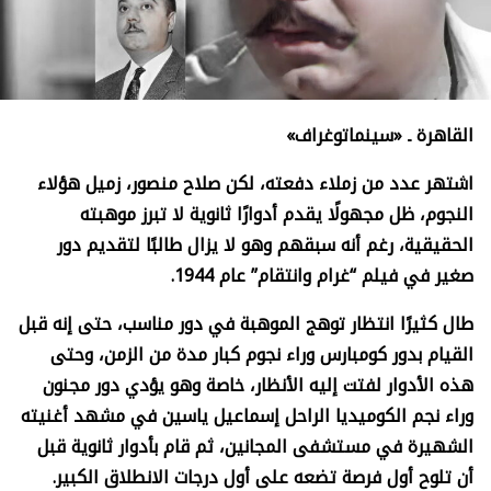
القاهرة ـ «
سينماتوغراف»
اشتهر عدد من زملاء دفعته، لكن صلاح منصور، زميل هؤلاء
النجوم، ظل مجهولًا يقدم أدوارًا ثانوية لا تبرز موهبته
الحقيقية، رغم أنه سبقهم وهو لا يزال طالبًا لتقديم دور
صغير في فيلم “غرام وانتقام” عام 1944
.
طال كثيرًا انتظار توهج الموهبة في دور مناسب، حتى إنه قبل
القيام بدور كومبارس وراء نجوم كبار مدة من الزمن، وحتى
هذه الأدوار لفتت إليه الأنظار، خاصة وهو يؤدي دور مجنون
وراء نجم الكوميديا الراحل إسماعيل ياسين في مشهد أغنيته
الشهيرة في مستشفى المجانين، ثم قام بأدوار ثانوية قبل
أن تلوح أول فرصة تضعه على أول درجات الانطلاق الكبير
.