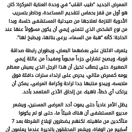
الممرض الجديد “طيب القلب” في وحدة العناية المركزة؛ كان
هو أول من قفز بحماس لتقديم المساعدة، وخاطر بتسريب
الأدوية اللازمة لعلاجها من صيدلية المستشفى خلسة. وبدا
من نوع الشخص الذي تتمنى إيمي أن يكون مسؤولاً عنها عند
الحاجة؛ كأنه “هبة من السماء، يرعى بناتها، ويطبخ لها”.
يتعرف الاثنان على بعضهما البعض، ويطوران رابطة صداقة
قوية، ويصبح تشارلي جزءاً محبوباً ومفيداً من عائلة إيمي
الصغيرة. حتى يَصعُب تخيل أن هذا الرجل الذي يعيش معظم
يومه كممرض مثالي، يحرص على ارتداء سترات دافئة فوق
ملابسه، ويبدو منتبها جدا لراحة وكرامة المرضى، يمكن أن
يرتكب أي خطأ، ناهيك عن إلحاق الأذى المتعمد بأحد.
يظل الأمر عادياً حتى يموت أحد المرضى المسنين، ويشعر
مديرو المستشفى أن هناك شيئاً ما، حتى لو لم يكونوا
متأكدين من ماهيته. لكنهم يضطرون لإبلاغ الشرطة بعد 7
أسابيع من الوفاة، ويشعر المحققون بالحيرة عندما يعلمون أن