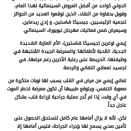
الدولي كواحد من أفضل العروض السينمائية لهذا العام،
وقوبل بحفاوة من النقاد، الذين توقعوا العديد من الجوائز
لنجميه الرئيسيين، جيسيكا شاستين، و إدي ريدماين،
وسيعرض ضمن فعاليات مهرجان نيويورك السينمائي.
إيمي لوغرين (جيسيكا شاستين)، الأم العازبة الشديدة
الجدية، المُحبة لأطفالها؛ والممرضة الجيدة المُنتبهة في
وظيفتها، الحريصة على رعاية الآخرين رغم مرضها، في
تجسيد لمعاني التفاني والرحمة.
تعاني إيمي من مرض في القلب يسبب لها نوبات متكررة من
صعوبة التنفس، ويتوقع طبيبها أن تكون معرضة لخطر الموت
في أي وقت، إذا لم تُجر عملية جراحية لزراعة قلب، بشكل
عاجل جداً.
لكن، لأنه لا يزال أمامها عام كامل لتستحق الحصول على
تأمين صحي يسمح لها بإجراء الجراحة، فليس أمامها إلا