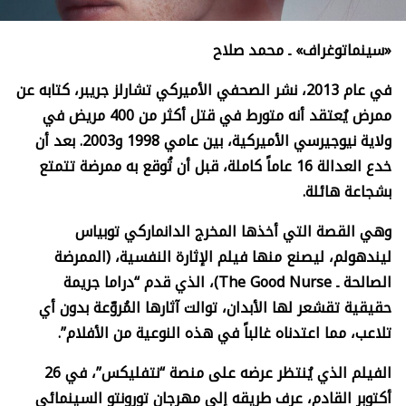
«سينماتوغراف» ـ محمد صلاح
في عام 2013، نشر الصحفي الأميركي تشارلز جريبر، كتابه عن
ممرض يُعتقد أنه متورط في قتل أكثر من 400 مريض في
ولاية نيوجيرسي الأميركية، بين عامي 1998 و2003. بعد أن
خدع العدالة 16 عاماً كاملة، قبل أن تُوقع به ممرضة تتمتع
بشجاعة هائلة.
وهي القصة التي أخذها المخرج الدانماركي توبياس
ليندهولم، ليصنع منها فيلم الإثارة النفسية، (الممرضة
الصالحة ـ
The Good Nurse
)، الذي قدم “دراما جريمة
حقيقية تقشعر لها الأبدان، توالت آثارها المُروّعة بدون أي
تلاعب، مما اعتدناه غالباً في هذه النوعية من الأفلام”.
الفيلم الذي يُنتظر عرضه على منصة “نتفليكس”، في 26
أكتوبر القادم، عرف طريقه إلى مهرجان تورونتو السينمائي