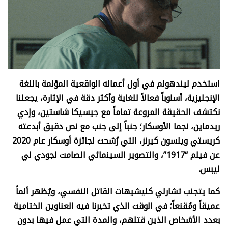
استخدم ليندهولم في أول أعماله الواقعية المؤلمة باللغة
الإنجليزية، أسلوباً فعالاً للغاية وأكثر دقة في الإثارة، يجعلنا
نكتشف الحقيقة المروعة تماماً مع جيسيكا شاستين، وإدي
ريدماين، نجما الأوسكار؛ جنباً إلى جنب مع نص دقيق أبدعته
كريستي ويلسون كيرنز، التي رُشحت لجائزة أوسكار عام 2020
عن فيلم “1917”، والتصوير السينمائي الصامت لجودي لي
ليبس.
كما يتجنب تشارلي كليشيهات القاتل النفسي، ويُظهر ألماً
عميقاً ومُقنعاً؛ في الوقت الذي تخبرنا فيه العناوين الختامية
بعدد الأشخاص الذين قتلهم، والمدة التي عمل فيها بدون