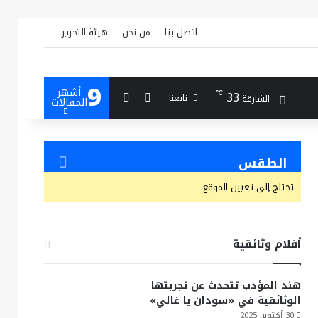
اتصل بنا
من نحن
هيئة التحرير
9
أشهر
بحث عن
إضافة عمود جانبي
33
℃
تابعنا
الشارقة
المقالات
الطقس
تحتاج إلى تعيين الموقع.
أفلام وثائقية
هند المؤدب تتحدث عن تجربتها
الوثائقية في «سودان يا غالي»
30 أكتوبر، 2025