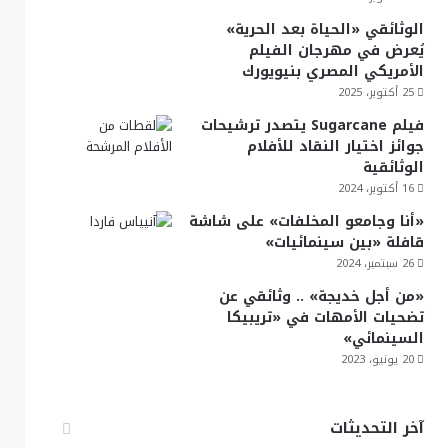
الوثائقي «الحياة بعد الحرية»
يُعرض في مهرجان الفيلم
الأمريكي المصري بنيويورك
25 أكتوبر، 2025
فيلم Sugarcane يتصدر ترشيحات
جوائز اختيار النقاد للأفلام
الوثائقية
16 أكتوبر، 2024
«أنا وجامعو المخلفات» على شاشة
قافلة «بين سينمائيات»
26 سبتمبر، 2024
«من أجل خديجة» .. وثائقي عن
تضحيات الأمهات في «تريبيكا
السينمائي»
20 يونيو، 2023
آخر التحديثات