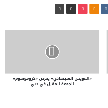
بوكيت
Odnoklassniki
مشاركة عبر البريد
طباعة
«العويس السينمائي» يعرض «كروموسوم»
الجمعة المقبل في دبي