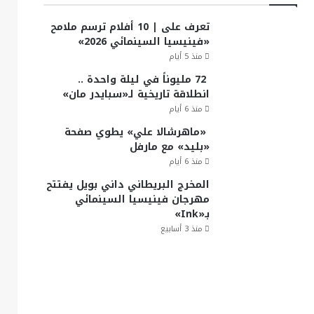
تعرف على | 10 أفلام ترسم ملامح
«فينيسيا السينمائي 2026»
منذ 5 أيام
72 مليوناً في ليلة واحدة ..
انطلاقة تاريخية لـ«سبايدر مان»
منذ 6 أيام
«ماهرشالا علي» يطوي صفحة
«بليد» مع مارفل
منذ 6 أيام
المخرج البريطاني داني بويل يفتتح
مهرجان فينيسيا السينمائي
بـ«Ink»
منذ 3 أسابيع