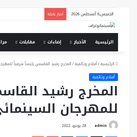
الخميس,6 أغسطس 2026
أخبار عاجلة
الرئيسية
الأخبار
إضاءات
مقابلات
مرا
الرئيسية
/
أفلام وثائقية
/
المخرج رشيد القاسمي رئيساً شرفياً للمهرجا
أفلام وثائقية
المخرج رشيد القاسم
للمهرجان السينمائي
admin
28 يونيو، 2022
فيسبوك
X
لينكدإن
بينتيريست