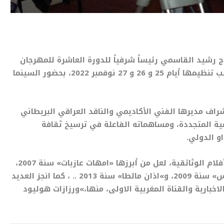
رج رشيد القاسمي رئيساً شرفياً للدورة العاشرة للمهرجان
الدولي العربي الإفريقي السينمائي الوثائقي، والمرتقب تنظيمها أيام 25 و 26 و 27 نوفمبر 2022، بحضور السينما
شراف مديرها الفني الأكاديمي والناقد العراقي البريطاني
داعية المتجددة، ومساهماته الفاعلة في ترسيخ ثقافة
و الدولي.
المخرج رشيد القاسمي هو منتج ومخرج لعشرات من الأفلام الوثائقية، لعل من أبرزها «امهات عازبات» سنة 2007،
و»على خط الحدود» سنة 2008 و «سنغور الشاعر الرئيس» سنة 2009، و»اذان مالطا» سنة 2013 .. ، كما انجز العديد
الاخبارية والقناة المغربية الاولى، منها،»ورزازات هوليود