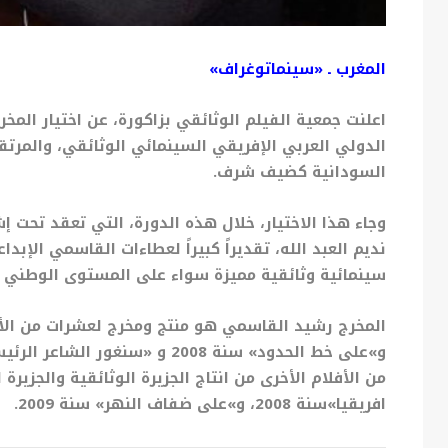
المغرب ـ «سينماتوغراف»
اعلنت جمعية الفيلم الوثائقي بزاكورة، عن اختيار المخ
السودانية كضيف شرف.
وجاء هذا الاختيار، خلال هذه الدورة، التي تعقد تحت إ
نديم العبد الله، تقديراً كبيراً لعطاءات القاسمي الإب
سينمائية وثائقية مميزة سواء على المستوى الوطني ا
من الأفلام الأخرى من انتاج الجزيرة الوثائقية والجزيرة 
افريقيا»سنة 2008، و»على ضفاف النهر» سنة 2009.