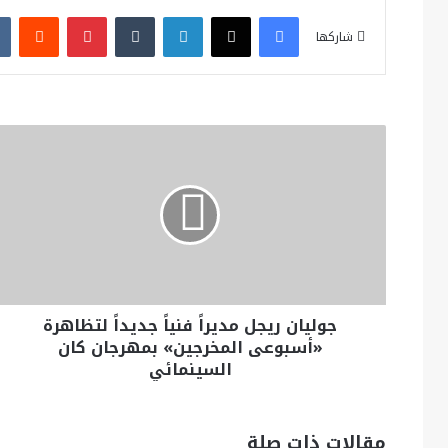
فيسبوك
X
لينكدإن
بينتيريست
شاركها
جوليان ريجل مديراً فنياً جديداً لتظاهرة
«أسبوعى المخرجين» بمهرجان كان
السينمائي
مقالات ذات صلة