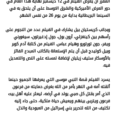
المقرر أن يعرض الفيلم في 12 ديسمبر نهاية هذا العام في
دور العرض الأميركية والشرق الاوسط على أن يلحق به في
السينما البريطانية بداية من يوم 26 من نفس الشهر.
وبجانب كريستيان بيل يشارك في الفيلم عدد من النجوم على
رأسهم بين كينغزلي، آرون بول، جول إدغيرتون، سيغورني
ويفر، جون تورتورو وهيام عباس. الفيلم من كتابة آدم كوبر
وبيل كوليدج قبل أن يتم الإستعانة بالكاتب المبدع الفائز
بالأوسكار ستيف زيليان لإضافة لمسته على النص والتعديل
فيه.
يسرد الفيلم قصة النبي موسى التي يعرفها الجميع حينما
ألقته أمه في النهر بأمر من الله بغرض حمايته من فرعون
الذي أمر بقتل كل صبي يولد في أرضه، ليعثر عليه أهل بيت
فرعون ويتربى بينهم ويعيش حياة ملكية، حتى جاء إليه
تكليف من الله لتحرير بني إسرائيل من العبودية والذل.