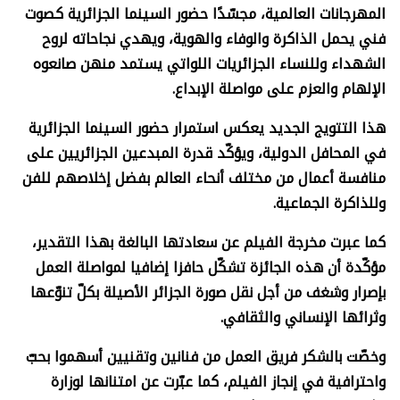
المهرجانات العالمية، مجسّدًا حضور السينما الجزائرية كصوت
فني يحمل الذاكرة والوفاء والهوية، ويهدي نجاحاته لروح
الشهداء وللنساء الجزائريات اللواتي يستمد منهن صانعوه
الإلهام والعزم على مواصلة الإبداع.
هذا التتويج الجديد يعكس استمرار حضور السينما الجزائرية
في المحافل الدولية، ويؤكّد قدرة المبدعين الجزائريين على
منافسة أعمال من مختلف أنحاء العالم بفضل إخلاصهم للفن
وللذاكرة الجماعية.
كما عبرت مخرجة الفيلم عن سعادتها البالغة بهذا التقدير،
مؤكّدة أن هذه الجائزة تشكّل حافزا إضافيا لمواصلة العمل
بإصرار وشغف من أجل نقل صورة الجزائر الأصيلة بكلّ تنوّعها
وثرائها الإنساني والثقافي.
وخصّت بالشكر فريق العمل من فنانين وتقنيين أسهموا بحبّ
واحترافية في إنجاز الفيلم، كما عبّرت عن امتنانها لوزارة