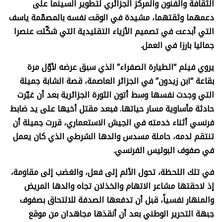
الثقافة والفنون والمركز الجزائري لتطوير السينما على
دعمهما وثقتهما، مشيدة في الوقت نفسه بالمصمّمة ياسف
التي أبدعت في تصميم الأزياء التقليدية التي شكّلت عنصرا
جماليا بارزا في العمل.
يروي فيلم “الطيارة الصفراء” الذي سبق عرضه لأوّل مرة
بقاعة “ابن زيدون” في الجزائر العاصمة، قصة الشابة جميلة
التي وجدت نفسها وسط أتون الثورة الجزائرية بعد أن غيّرت
حادثة مأساوية مسار حياتها. فبعد مقتل أخيها على يد ضابط
فرنسي أثناء خدمته في الجيش الاستعماري، قررت جميلة أن
تنتقم لدمه، حاملة مسدس والدها الشرطي الذي كان يعمل
في صفوف البوليس الفرنسي.
في تلك اللحظة، تحول الألم إلى فعل، والغضب إلى مقاومة،
إذ لاحقتها مشاعر الاتهام والخذلان تجاه والدها المريض
والمنهار نفسياً، قبل أن تدفعها الصدفة للالتحاق بصفوف
جبهة التحرير الوطني بعد أن أنقذها مجاهدان من موقع