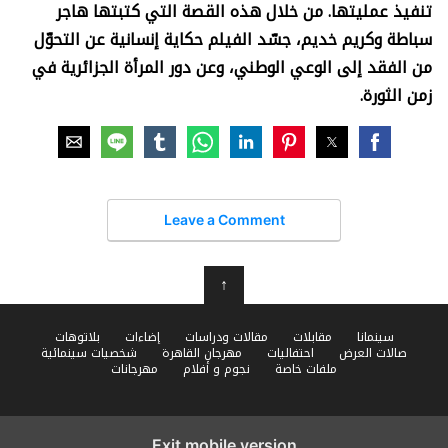
تنفيذ عمليتها. من خلال هذه القصة التي كتبتها هاجر
سباطة وكريم خديم، جسّد الفيلم حكاية إنسانية عن التحوّل
من الفقد إلى الوعي الوطني، وعن دور المرأة الجزائرية في
زمن الثورة.
Leave a Comment
↑
سينمانا
مقابلات
مقالات ودراسات
إضاءات
بلاتوهات
صالات العرض
احتفاليات
مهرجان القاهرة
شخصيات سينمائية
ملفات خاصة
نجوم و أفلام
مهرجانات
Exit mobile version