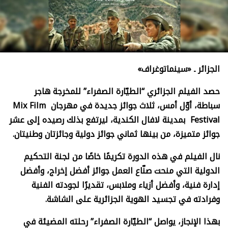
الجزائر ـ «سينماتوغراف»
حصد الفيلم الجزائري “الطيّارة الصفراء” للمخرجة هاجر
سباطة، أوّل أمس، ثلاث جوائز جديدة في مهرجان
Mix Film
Festival
بمدينة لافال الكندية، ليرتفع بذلك رصيده إلى عشر
جوائز متميزة، من بينها ثماني جوائز دولية وجائزتان وطنيتان.
نال الفيلم في هذه الدورة تكريمًا خاصًا من لجنة التحكيم
الدولية التي منحت صنّاع العمل جوائز أفضل إخراج، وأفضل
إدارة فنية، وأفضل أزياء وملابس، تقديرًا لجودته الفنية
وفرادته في تجسيد الهوية الجزائرية على الشاشة.
بهذا الإنجاز، يواصل “الطيّارة الصفراء” رحلته المضيئة في