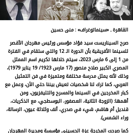
القاهرة ـ «سينماتوغراف» : منى حسين
صرح السيناريست سيد فؤاد مؤسس ورئيس مهرجان الأقصر
للسينما الأفريقية بأن الدورة الـ 12 والتي ستقام في الفترة
من 1 إلى 6 مارس 2023، سيتم خلالها تكريم اسم الممثل
المصري الكبير صلاح منصور (17 مارس 1923/ 19 يناير 1979)،
وذلك لأنه يمثل مدرسة مختلفة ومتميزة في فن التمثيل
العربي، كما ترك لنا شخصيات تعيش بيننا حتي الآن، وعمل مع
كبار المخرجين في السينما والمسرح والتليفزيون، ومن
أهمها: (الزوجة الثانية، العصفور، البوسطجي، مع الذكريات،
قنديل أم هاشم، شيء في صدري، أنف وثلاثة عيون، الرسالة،
وراء الشمس).
كما صرحت المخرجة عزة الحسيني مؤسسة ومديرة المهرجان