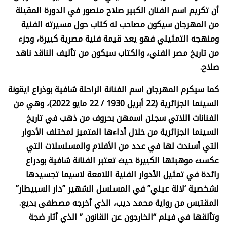
أن تكريم اسم الفنان الكبير صلاح منصور في الدورة المقبلة
من المهرجان سيكون مصاحب له كتاب حول مسيرته الفنية
ومنهجه التمثيلي فهو يعد قيمة فنية مصرية كبيرة، وجزء
من تاريخ مصر الفني، والكتاب سيكون من تأليف الناقد ناهد
صلاح.
كما سيكرم المهرجان اسم الفنانة الراحلة شافية بوذراع ايقونة
السينما الجزائرية (22 أبريل 1930 / 22 مايو 2022)، وهي من
الفنانات اللاتي سجلن اسمهن بحروف من ذهب في تاريخ
السينما الجزائرية من خلال أداءها المتميز لمختلف الأدوار
التي أسندت لها في عدد من الأفلام والمسلسلات التي
عكست موهبتها الكبيرة حيث تعتبر الفنانة شافية بودراع
رائدة في تمثيل الأدوار الفنية اللامعة لاسيما تجسيدها
لشخصية ‘لالة عيني” في المسلسل الشهير ”دار السبيطار”
المقتبس من رواية محمد ديب، الذي أخرجه مصطفى بديع.
وتألقها في فيلم “الخارجون عن القانون ” الذي أثار ضجة