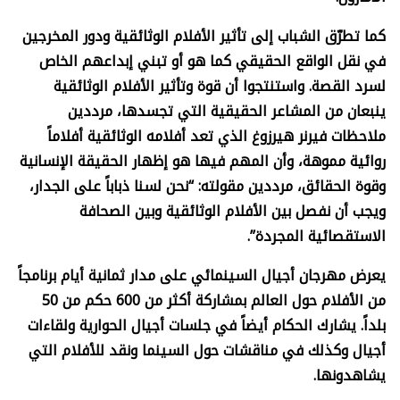
كما تطرّق الشباب إلى تأثير الأفلام الوثائقية ودور المخرجين
في نقل الواقع الحقيقي كما هو أو تبني إبداعهم الخاص
لسرد القصة. واستنتجوا أن قوة وتأثير الأفلام الوثائقية
ينبعان من المشاعر الحقيقية التي تجسدها، مرددين
ملاحظات فيرنر هيرزوغ الذي تعد أفلامه الوثائقية أفلاماً
روائية مموهة، وأن المهم فيها هو إظهار الحقيقة الإنسانية
وقوة الحقائق، مرددين مقولته: “نحن لسنا ذباباً على الجدار،
ويجب أن نفصل بين الأفلام الوثائقية وبين الصحافة
الاستقصائية المجردة”.
يعرض مهرجان أجيال السينمائي على مدار ثمانية أيام برنامجاً
من الأفلام حول العالم بمشاركة أكثر من 600 حكم من 50
بلداً. يشارك الحكام أيضاً في جلسات أجيال الحوارية ولقاءات
أجيال وكذلك في مناقشات حول السينما ونقد للأفلام التي
يشاهدونها.