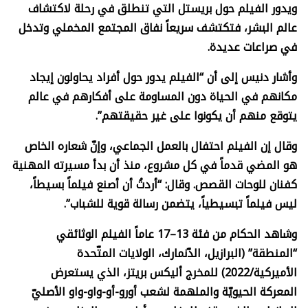
ويدور الفيلم حول بريستل التي تنطلق في رحلة لاكتشاف
عالم البشر، فتكتشف سريعاً نفاق المجتمع المخملي وتدخل
في صراعات عديدة.
وأشار دنيس إلى أن “الفيلم يدور حول أفراد يحاولون إيجاد
مكانهم في الحياة دون المساومة على أفكارهم في عالم
يتوقع منهم أن يكونوا على غير حقيقتهم”.
وقال إن الفيلم احتفال بالعمل الجماعي، وإنّ شعاره الخاص
هو المضي قدماً في كل مشروع، منذ أن بدأ مسيرته المهنية
كفنان للوحات القصص. وقال: “أردتُ أن أصنع فيلماً بسيطاً،
ليس فيلماً تبسيطياً، يتضمن رسالة قوية للشباب”.
وشاهد الحكام من فئة 13–17 عاماً الفيلم الوثائقي
“المنطقة” (البرازيل، الدّنمارك، الولايات المتّحدة
الأميركية/2022) للمخرج أليكس بريتز، الذي يستعرض
المعركة الحيويّة والملهمة لشعب أورو-أو-واو-واو الأصليّ