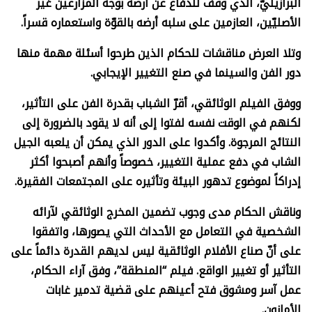
البرازيليّ، الذي وقف للدفاع عن أرضه بوجه المزارعين غير
الأصليّين، العازمين على سلبه أرضه بالقوّة واستعماره قسراً.
وتلا العرض مناقشات للحكام الذين طرحوا أسئلة مهمة منها
دور الفن والسينما في صنع التغيير الإيجابي.
ووفق الفيلم الوثائقي، أقرّ الشباب بقدرة الفن على التأثير،
لكنهم في الوقت نفسه لفتوا إلى أنه لا يقود بالضرورة إلى
النتائج المرجوة. وأكدوا على الدور الذي يمكن أن يلعبه الجيل
الشاب في دفع عملية التغيير، خصوصاً وأنهم أصبحوا أكثر
إدراكاً لموضوع تدهور البيئة وتأثيره على المجتمعات الفقيرة.
وناقش الحكام مدى وجوب تضمين المخرج الوثائقي لآرائه
الشخصية في التعامل مع الأحداث التي يصورها، واتفقوا
على أنّ صناع الأفلام الوثائقية ليس لديهم القدرة دائماً على
التأثير أو تغيير الواقع. فيلم “المنطقة”، وفق آراء الحكام،
عمل آسر ومشوق فتح أعينهم على قضية تدمير غابات
الأمازون.