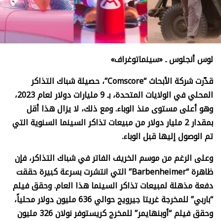
لوس أنجلوس ـ «سينماتوغراف»
قدّرت شركة الأبحاث “
Comscore”
، حصيلة شباك التذاكر
المحلي في الولايات المتحدة، بـ 9 مليارات دولار لعام 2023،
وهو أعلى مستوى منذ الوباء. ومع ذلك، لا يزال هذا أقل
بمقدار 2 مليار دولار من مبيعات تذاكر السينما السنوية التي
تم الوصول إليها قبل الوباء.
وعلى الرغم من موسم الخريف الفاتر في شباك التذاكر، فإن
ظاهرة “
Barbenheimer”
التي انتشرت بسرعة كبيرة حققت
دفعة مذهلة لمبيعات تذاكر السينما هذا العام. وحقق فيلم
“باربي” للمخرجة غريتا جيرويج حوالي 636 مليون دولار محلياً،
وحقق فيلم “أوبنهايمر” للمخرج كريستوفر نولان 326 مليون