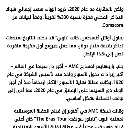
ولكن بالمقارنة مع عام 2020، ذروة الوباء، شهد إجمالي شباك
التذاكر المحلي قفزة بنسبة 300% تقريباً، وفقاً لبيانات من
Comscore.
بحلول أوائل أغسطس، كانت “باربي” قد دخلت التاريخ بمبيعات
تذاكر بقيمة مليار دولار، مما جعل جيرويج أول مخرجة منفردة
تصل إلى هذا الإنجاز.
جلب باربنهايمر لمسارح
AMC –
أكبر دار سينما في العالم –
أكبر إيرادات دخول لأسبوع واحد منذ تأسيس الشركة في عام
1920. وكانت عطلة نهاية الأسبوع الأكثر ازدحاماً منذ أن أجبر
الوباء دور السينما على الإغلاق في عام 2020، مما أدى إلى
توقف الصناعة بشكل أساسي.
وقالت شبكة
AMC
في أكتوبر إن فيلم الحفلة الموسيقية
لمغنية البوب “تايلور سويفت:
The Eras Tour”
كان أعلى
فيلم موسيقي محلياً في عطلة نهاية الأسبوع الافتتاحية.