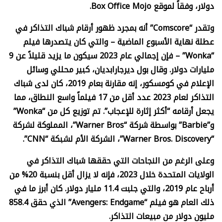
دولار، وفقاً لموقع
Box Office Mojo.
وتقدر “
Comscore”
أنه بمجرد ظهور أرقام شباك التذاكر في
عطلة نهاية الأسبوع الماضية – والتي كان يتصدرها فيلم
“
Wonka” –
فإن إجمالي عام 2023 سيكون ما يزيد قليلاً عن 9
مليارات دولار. وقال بول ديرجارابديان، كبير محللي وسائل
الإعلام في كومسكور، إنه مقارنة بعام 2019، كان لدى شباك
التذاكر لعام 2023 عدد أقل من 17 فيلماً واسع النطاق، مما
يجعل أرقامه “أكثر إثارة للإعجاب”. تم توزيع كل من “
Wonka”
و”
Barbie”
بواسطة شركة “
Warner Bros”
، المملوكة لشركة
“
Warner Bros. Discovery”
، الشركة الأم لشبكة “
CNN”.
وعلى الرغم من النجاحات التي حققها شباك التذاكر في
الولايات المتحدة خلال 2023، فإنه لا يزال أقل بنسبة 20% من
أرباح عام 2019، والتي جلبت 11.4 مليار دولار. كان أبرز ما في
ذلك العام هو فيلم “
Avengers: Endgame”
الذي حقق 858.4
مليون دولار من مبيعات التذاكر.