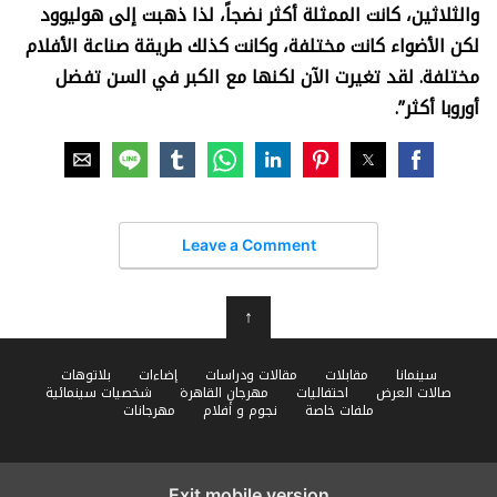
والثلاثين، كانت الممثلة أكثر نضجاً، لذا ذهبت إلى هوليوود
لكن الأضواء كانت مختلفة، وكانت كذلك طريقة صناعة الأفلام
مختلفة. لقد تغيرت الآن لكنها مع الكبر في السن تفضل
أوروبا أكثر”.
Leave a Comment
↑
سينمانا
مقابلات
مقالات ودراسات
إضاءات
بلاتوهات
صالات العرض
احتفاليات
مهرجان القاهرة
شخصيات سينمائية
ملفات خاصة
نجوم و أفلام
مهرجانات
Exit mobile version