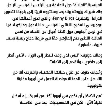
الفرنسية “الفاتنة” حول العلاقة بين الرئيس الفرنسي الراحل
جاك شيراك وزوجته برناديت، وستتوجه قريبًا إلى بلجيكا لتصوير
الدراما الإنجليزية
Funny Birds
، والتي تدور أحداثها في
نيوجيرسي للمخرج الثنائي الفرنسي هانا لادول وماركو لا فيا
في لوس أنجلوس حول ثلاثة أجيال من النساء من نفس
العائلة اللائي يتم إلقاؤهن معًا في مزرعة دجاج ريفية بسبب
ظروف مأساوية.
وقالت دونوف: “ليس لدي وقت للنظر إلى الوراء ، لأنني أنظر
إلى حاضري ، وأتقدم إلى الأمام”.
وأـجابت دنوف عن طول حياتها المهنية، واقترحت أنه من
الأسهل على الممثلة مواصلة العمل في أوروبا مقارنة
بهوليوود.
“من الأفضل أن تكون في أوروبا أكثر من أمريكا. إنه أفضل
قليلاً الآن ، لكن في الخمسينيات، بعد سن الخامسة