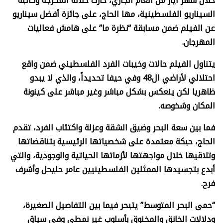
خلال شهر أيار من العام الجاري، حازت خلاله المخرجة وكاتبة
السيناريو الفلسطينية، مها الحاج، على جائزة أفضل سيناريو
عن الفيلم ضمن مسابقة “نظرة ما” على هامش فعاليات
المهرجان.
يتناول الفيلم حالات وخيبات الفرد الفلسطيني ضمن واقع
احتلالي لأراضي ال48 وفي حيفا تحديداً، والذي لا يبدو
ظاهريا لكن ينعكس بشكل مباشر وغير مباشر على كينونة
المكان وشخوصه.
فما بين سعة البحر وضيق الشقة وعزلة واكتئاب الفرد، تقدم
الحاج، حبكة معتمدة على شخصياتها الرئيسية بتناقضاتها
وتلاقيها خلال مواجهتها لأزماتها الحياتية والوجودية، والتي
أبدع بتجسيدها الممثلين الفلسطينيين عامر حليحل وأشرف
فرح.
“حمى البحر المتوسط” يتبحر فيما بين التفاصيل الصغيرة،
ودلالات الخانق والمخنوق بأسلوب غير نمطي وفي سياق