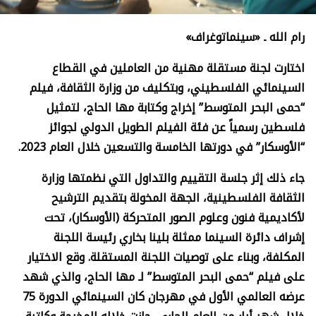
رام الله ـ «سينماتوغراف»
اختارت لجنة مستقلة مهنية من العاملين في القطاع
السينمائي الفلسطيني، وبتكليف من وزارة الثقافة، فيلم
“حمى البحر المتوسط” إخراج وكتابة مها الحاج، لتمثيل
فلسطين رسمياً عن فئة الفيلم الطويل الدولي لجوائز
“الأوسكار” في دورتها الخامسة والتسعين خلال العام 2023.
جاء ذلك إثر جلسة التقييم والتداول التي نظمتها وزارة
الثقافة الفلسطينية، الجهة المخولة بتقديم الترشيح
لأكاديمية فنون وعلوم الصور المتحركة (الأوسكار)، تحت
إشراف دائرة السينما ممثلة بلينا بخاري رئيسة اللجنة
المكلفة، وبناء على توصيات اللجنة المستقلة. وقع الاختيار
على فيلم “حمى البحر المتوسط” لـ مها الحاج، والذي شهد
عرضه العالمي الأول في مهرجان كان السينمائي الدورة 75