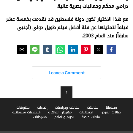
درامي محكم وجماليات بصرية عالية.
مع هذا الاختيار تكون دولة فلسطين قد تقدمت بخمسة عشر
فيلماً لتمثيلها عن فئة أفضل فيلم طويل دولي (أجنبي
سابقاً) منذ العام 2003.
Leave a Comment
↑
سينمانا
مقابلات
مقالات ودراسات
إضاءات
بلاتوهات
صالات العرض
احتفاليات
مهرجان القاهرة
شخصيات سينمائية
ملفات خاصة
نجوم و أفلام
مهرجانات