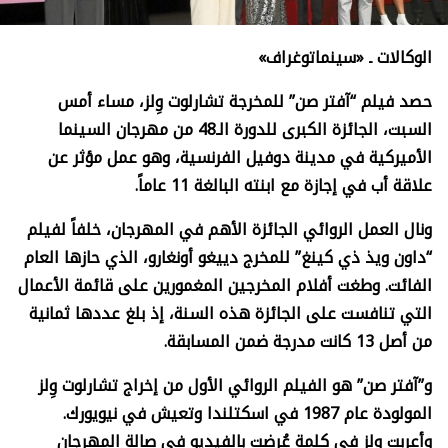
الوكالات ـ «سينماتوغراف»
حصد فيلم “آفتر صن” للمخرجة تشارلوت وِلز، مساء أمس
السبت، الجائزة الكبرى للدورة الـ48 من مهرجان السينما
الأميركية في مدينة دوفيل الفرنسية، وهو عمل مؤثر عن
علاقة أب في إجازة مع ابنته البالغة 11 عاماً.
ونال العمل الروائي الجائزة الأهم في المهرجان، خلفاً لفيلم
“داون ويذ ذي كينغ” للمخرج دييغو أونغارو، الذي حازها العام
الفائت. وطغت أفلام المخرجين المغمورين على قائمة الأعمال
التي تنافست على الجائزة هذه السنة، إذ بلغ عددها ثمانية
من أصل 13 كانت مدرجة ضمن المسابقة.
و”آفتر صن” هو الفيلم الروائي الأول من إخراج تشارلوت وِلز
المولودة عام 1987 في اسكتلندا وتعيش في نيويورك.
وأعربت وِلز في كلمة عُرضت بالفيديو في صالة المهرجان