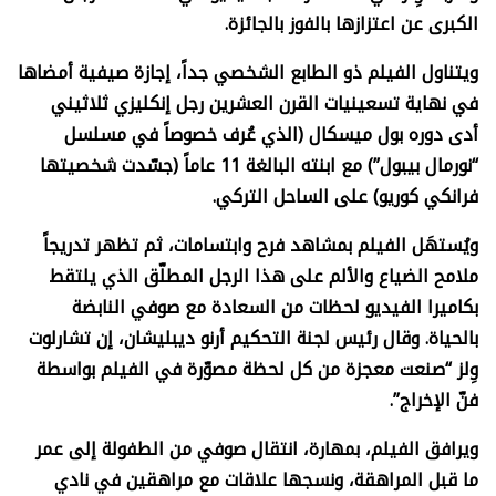
الكبرى عن اعتزازها بالفوز بالجائزة.
ويتناول الفيلم ذو الطابع الشخصي جداً، إجازة صيفية أمضاها
في نهاية تسعينيات القرن العشرين رجل إنكليزي ثلاثيني
أدى دوره بول ميسكال (الذي عُرف خصوصاً في مسلسل
“نورمال بيبول”) مع ابنته البالغة 11 عاماً (جسّدت شخصيتها
فرانكي كوريو) على الساحل التركي.
ويُستهَل الفيلم بمشاهد فرح وابتسامات، ثم تظهر تدريجاً
ملامح الضياع والألم على هذا الرجل المطلّق الذي يلتقط
بكاميرا الفيديو لحظات من السعادة مع صوفي النابضة
بالحياة. وقال رئيس لجنة التحكيم أرنو ديبليشان، إن تشارلوت
وِلز “صنعت معجزة من كل لحظة مصوّرة في الفيلم بواسطة
فنّ الإخراج”.
ويرافق الفيلم، بمهارة، انتقال صوفي من الطفولة إلى عمر
ما قبل المراهقة، ونسجها علاقات مع مراهقين في نادي