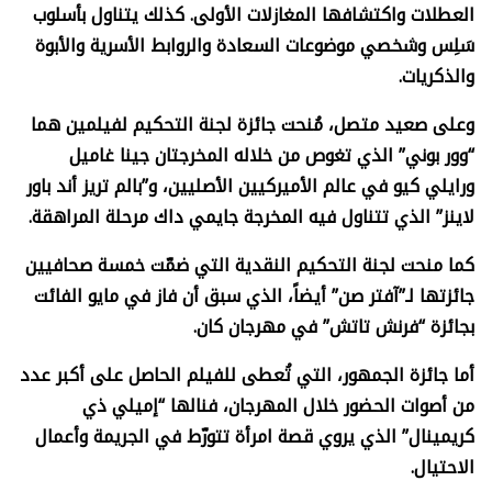
العطلات واكتشافها المغازلات الأولى. كذلك يتناول بأسلوب
سَلِس وشخصي موضوعات السعادة والروابط الأسرية والأبوة
والذكريات.
وعلى صعيد متصل، مُنحت جائزة لجنة التحكيم لفيلمين هما
“وور بوني” الذي تغوص من خلاله المخرجتان جينا غاميل
ورايلي كيو في عالم الأميركيين الأصليين، و”بالم تريز أند باور
لاينز” الذي تتناول فيه المخرجة جايمي داك مرحلة المراهقة.
كما منحت لجنة التحكيم النقدية التي ضمّت خمسة صحافيين
جائزتها لـ”آفتر صن” أيضاً، الذي سبق أن فاز في مايو الفائت
بجائزة “فرنش تاتش” في مهرجان كان.
أما جائزة الجمهور، التي تُعطى للفيلم الحاصل على أكبر عدد
من أصوات الحضور خلال المهرجان، فنالها “إميلي ذي
كريمينال” الذي يروي قصة امرأة تتورّط في الجريمة وأعمال
الاحتيال.