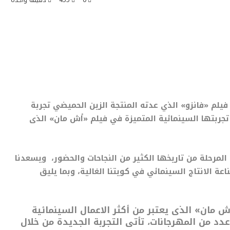
0
455
دقيقة واحدة
لم «فانزو» الذي عدته المنتجة الزين الحميضي تجربة
تجربتها السينمائية المتميزة في فيلم «أش مان» الذى
مرحلة من تاريخها الكثير من النجاحات والحضور، ويسعدنا
اعة الانتاج السينمائي في كويتنا الغالية، وبما يليق
ش مان» الذى يعتبر من أكثر الاعمال السينمائية
عدد من المهرجانات، تأتى التجربة الجديدة من خلال