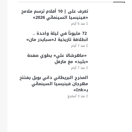
تعرف على | 10 أفلام ترسم ملامح
«فينيسيا السينمائي 2026»
منذ 6 أيام
72 مليوناً في ليلة واحدة ..
انطلاقة تاريخية لـ«سبايدر مان»
منذ 7 أيام
«ماهرشالا علي» يطوي صفحة
«بليد» مع مارفل
منذ 7 أيام
المخرج البريطاني داني بويل يفتتح
مهرجان فينيسيا السينمائي
بـ«Ink»
منذ 3 أسابيع