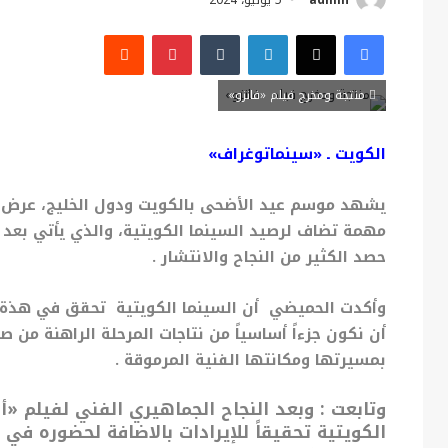
admin
5 يونيو، 2024
فيسبوك
X
لينكدإن
بينتيريست
منتجة ومخرج فيلم «فانزو»
الكويت ـ «سينماتوغراف»
يشهد موسم عيد الأضحى بالكويت ودول الخليج، عرض في
مهمة تضاف لرصيد السينما الكويتية، والذي يأتي بعد 
حصد الكثير من النجاح والانتشار .
وأكدت الحميضي أن السينما الكويتية تحقق في هذة ال
أن نكون جزءاً أساسياً من نتاجات المرحلة الراهنة من صن
بمسيرتها ومكانتها الفنية المرموقة .
وتابعت : وبعد النجاح الجماهيري الفني لفيلم «أ
الكويتية تحقيقاً للإيرادات بالاضافة لحضوره في 