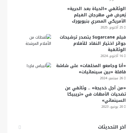
الوثائقي «الحياة بعد الحرية»
يُعرض في مهرجان الفيلم
الأمريكي المصري بنيويورك
25 أكتوبر، 2025
فيلم Sugarcane يتصدر ترشيحات
جوائز اختيار النقاد للأفلام
الوثائقية
16 أكتوبر، 2024
«أنا وجامعو المخلفات» على شاشة
قافلة «بين سينمائيات»
26 سبتمبر، 2024
«من أجل خديجة» .. وثائقي عن
تضحيات الأمهات في «تريبيكا
السينمائي»
20 يونيو، 2023
آخر التحديثات