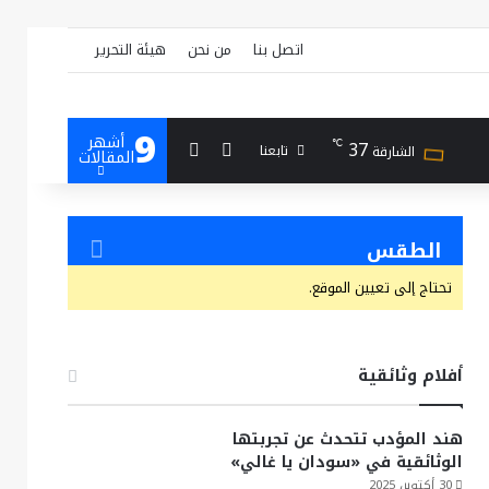
اتصل بنا
من نحن
هيئة التحرير
9
أشهر
بحث عن
إضافة عمود جانبي
37
℃
تابعنا
الشارقة
المقالات
الطقس
تحتاج إلى تعيين الموقع.
أفلام وثائقية
هند المؤدب تتحدث عن تجربتها
الوثائقية في «سودان يا غالي»
30 أكتوبر، 2025