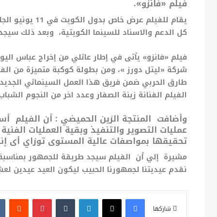
فيلم «فانزو».
يقام للفيلم عرض
كل الدعم والاسناد للسينما الكويتية، وبعد ذلك سيجد ط
فيلم «فانزو» يأتى في إطار عائلي من إخراج عباس اليو
شركة «ليتل دورز
»، ومن بطولة كوكبة متميزة من الفن
طارق الحربي ضمن فريق هذا العمل السينمائي الجديد 
الفيلم الفنانة زينة الصفار وعدد اخر من النجوم الشباب 
وأضافت المنتجة الزين الحميضي : أن الفيلم أس
عمليات التصوير والتنفيذ وبقية العمليات الفنية خ
تحقيقها بمواصفات عالية المستوى توزاي أى إن
مشيرة إلي أن الفيلم سيجد طريقة للجمهور بمناسبة ع
نقدم عيديتنا لجمهورنا الحبيب ليكون العيد عيدين لعش
فيسبوك
X
لينكدإن
بينتيريست
شاركها