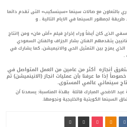
 خاص بدول الكويت في 11 يونيو الجاري بالتعاون مع صالات سينما «سينسكيب» التى تقدم دائما
ريقة لجمهور السينما في الايام التالية . و
سفي الذى كان أيضاً وراء إخراج فيلم «أش مان» ومن إانتاج
انيين يتقدمهم الفنان بشار الجزاف والفنان السعودي
الذي يمزج بين التمثيل الحي والانيميشن، كما يشارك في
.
تغرق أنجازه أكثر من عامين من العمل المتواصل في
صوصاً إذا ما عرفنا بأن عمليات انجاز (الانينميشن) تم
تاج سينمائي عالمي المستوى.
يد الاضحي المبارك قائلة بهذة المناسبة: يسعدنا أن
اق السينما الكويتية والخليجية ونجومها.
بوكيت
Odnoklassniki
مشاركة عبر البريد
طباعة