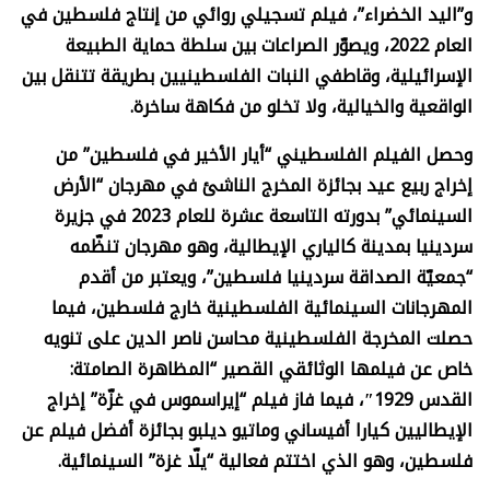
و”اليد الخضراء”، فيلم تسجيلي روائي من إنتاج فلسطين في
العام 2022، ويصوّر الصراعات بين سلطة حماية الطبيعة
الإسرائيلية، وقاطفي النبات الفلسطينيين بطريقة تتنقل بين
الواقعية والخيالية، ولا تخلو من فكاهة ساخرة.
وحصل الفيلم الفلسطيني “أيار الأخير في فلسطين” من
إخراج ربيع عيد بجائزة المخرج الناشئ في مهرجان “الأرض
السينمائي” بدورته التاسعة عشرة للعام 2023 في جزيرة
سردينيا بمدينة كالياري الإيطالية، وهو مهرجان تنظّمه
“جمعيّة الصداقة سردينيا فلسطين”، ويعتبر من أقدم
المهرجانات السينمائية الفلسطينية خارج فلسطين، فيما
حصلت المخرجة الفلسطينية محاسن ناصر الدين على تنويه
خاص عن فيلمها الوثائقي القصير “المظاهرة الصامتة:
القدس 1929″، فيما فاز فيلم “إيراسموس في غزّة” إخراج
الإيطاليين كيارا أفيساني وماتيو ديلبو بجائزة أفضل فيلم عن
فلسطين، وهو الذي اختتم فعالية “يلّا غزة” السينمائية.