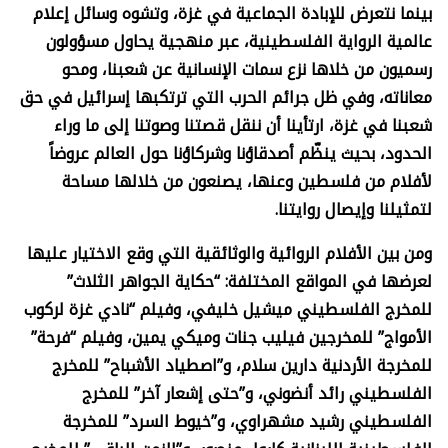
بينما نتعرض للإبادة الجماعية في غزة، وتشوه وسائل إعلام
عالمية الرواية الفلسطينية، عبر منهجية يحاول مسؤولون
رسميون من خلاها نزع سمات الإنسانية عن شعبنا، ومحو
معاناته، وفي ظل جرائم الحرب التي ترتكبها إسرائيل في حق
شعبنا في غزة، ارتأينا أن ننقل قصتنا وصوتنا إلى ما وراء
الحدود، بحيث ينظّم أصدقاؤنا وشركاؤنا حول العالم عروضاً
لأفلام من فلسطين وعنها، يصنعون من خلالها مساحة
لتمثيلنا وإيصال روايتنا.
ومن بين الأفلام الروائية والوثائقية التي وقع الاختيار عليها
لعرضها في المواقع المختلفة: “حكاية الجواهر الثلاث”
للمخرج الفلسطيني ميشيل خليفي، وفيلم “نادي غزة لركوب
الأمواج” للمخرجين فيليب جنات وميكي يمين، وفيلم “فرحة”
للمخرجة الأردنية دارين سلام، و”اصطياد الأشباح” للمخرج
الفلسطيني رائد أنضوني، و”حتى إشعار آخر” للمخرج
الفلسطيني رشيد مشهراوي، و”خيوط السرد” للمخرجة