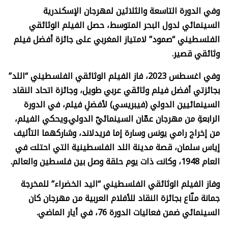
وفي الدورة التاسعة والثلاثين لمهرجان الإسكندرية
السينمائي لدول البحر المتوسط، حصل الفيلم الوثائقي
الفلسطيني “صمود” لامتياز المغربي على جائزة أفضل فيلم
وثائقي قصير.
وفي اغسطس 2023، فاز الفيلم الوثائقي الفلسطيني “اللد”
بجائزتي أفضل فيلم وثائقي عربي طويل، وجائزة اتحاد النقاد
السينمائيين الدولي (فيبريسي) لأفضلِ فيلم، في الدورة
الرابعةِ من مهرجان عمّان السينمائيّ الدولي.
ويحكي
الفيلم،
من
إخراج رامي يونس وسارة إما فريدلاند، وشاركهما التأليف
إياس سلمان، قصة مدينة اللد الفلسطينية التي احتلت في
العام 1948، وكانت ذات يوم حلقة وصل بين فلسطين والعالم.
وفاز الفيلم الوثائقي الفلسطيني “اليد الخضراء” للمخرجة
جمانة منّاع بجائزة النقاد للأفلام العربية من مهرجان كان
السينمائي ضمن فعاليات الدورة 76، في أيار الماضي.