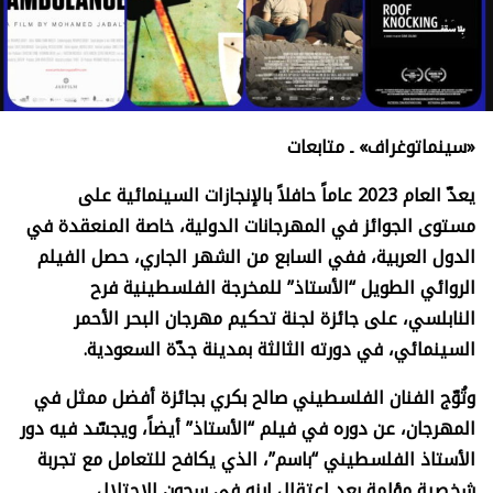
«سينماتوغراف» ـ متابعات
يعدّ العام 2023 عاماً حافلاً بالإنجازات السينمائية على
مستوى الجوائز في المهرجانات الدولية، خاصة المنعقدة في
الدول العربية، ففي السابع من الشهر الجاري، حصل الفيلم
الروائي الطويل “الأستاذ” للمخرجة الفلسطينية فرح
النابلسي، على جائزة لجنة تحكيم مهرجان البحر الأحمر
السينمائي، في دورته الثالثة بمدينة جدّة السعودية.
وتُوّج الفنان الفلسطيني صالح بكري بجائزة أفضل ممثل في
المهرجان، عن دوره في فيلم “الأستاذ” أيضاً، ويجسّد فيه دور
الأستاذ الفلسطيني “باسم”، الذي يكافح للتعامل مع تجربة
شخصية مؤلمة بعد اعتقال ابنه في سجون الاحتلال