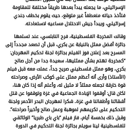
الإسرائيلي، ما يجعله يبدأ بعدها طريقاً مختلفة للمقاومة
فتأخذ حياته منعطفاً غير متوقع، حيث يقوم بخطف جندي
إسرائيلي، ويبدأ جيش الاحتلال مساعيه لاستعادته.
وقالت المخرجة الفلسطينية، فرح النابلسي، عند تسلمها
جائزة أفضل ممثل بالنيابة عن بكري، قبل أن تصعد مجدداً إلى
المسرح بعد إعلان فوز الفيلم بجائزة لجنة تحكيم المهرجان:
“كمخرجة تهتم بشأن ممثليها، سعيدة جدا من أجل صالح
بكري، وهو ممثل فلسطيني صريح جداً، عملت معه قبل فيلم
(الأستاذ) وأرى أنه أعظم ممثل على كوكب الأرض، وصراحته
قوة خارقة تجعله ممثلاً لا مثيل له، وأعلم أنه إذا كان هنا،
لكان قال: أوقفوا الإبادة الجماعية في غزة وتوقفوا عن قتل
أشقائنا وأطفالنا في غزة.. شكرا لمهرجان البحر الأحمر ولجنة
التحكيم على تكريمهم لموهبة وعمل صالح وأخيراً صراحته”.
وقبل
ذلك
بخمسة
أيام،
فاز
فيلم
“
باي
باي
طبريا
”
الوثائقي
للفلسطينية
لينا
سويلم
بجائزة
لجنة
التحكيم
في
الدورة