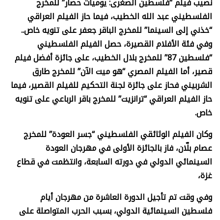
نصيب فيلم “فلسطين الصغرى: يوميات حصار” للمخرج
الفلسطيني عبد الله الخطيب، فيما حاز الفيلم العراقي
“خذني إلى السينما” للمخرج الباقر جعفر على تنويه خاص..
وفي فئة الأفلام القصيرة، حصل الفيلم الفلسطيني
“فلسطين 87” للمخرج بلال الخطيب، على جائزة أفضل فيلم
قصير، أما الفيلم المصري “هو ميت الآن” للمخرج طارق
الشربيني فحاز على جائزة لجنة التحكيم للفيلم القصير، فيما
حاز الفيلم العراقي “ترانزيت” للمخرج باقر الرباعي على تنويه
خاص.
وكان الفيلم الوثائقي الفلسطيني “جسر العودة” للمخرج
عصام بلّان، فاز بالجائزة الأولى في مهرجان العودة
السينمائي الدولي في دورته السابعة، وانتظمت في قطاع
غزة،
وفي وقت تم تأجيل الدورة العاشرة من مهرجان أيام
فلسطين السينمائية الدولي، بسبب الحرب المتواصلة على