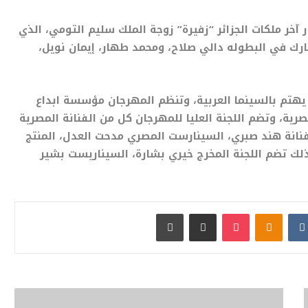
 آخر ملكات الجزائر “زفيرة” زوجة الملك سليم التومي، الذي
ك في البطوله دالي صلاح، ومحمد طهار، إيمان نويل،
يهتم بالسينما العربية، وتنظم المهرجان مؤسسة ابداع
صرية، وتضم اللجنة العليا للمهرجان كل من الفنانة المصرية
لفنانة هند صبري، السينارست المصري مدحت العدل، المنتج
ك تضم اللجنة المخرج خيري بشارة، السيناريست بشير
بوكيت
Odnoklassniki
مشاركة عبر البريد
طباعة