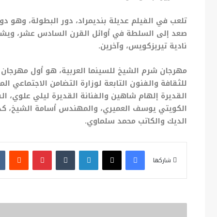
تلعب في الفيلم عديلة بنديمراد، دور البطولة، وهو دور
صعد إلى السلطة في أوائل القرن السادس عشر، ويشار
نادية تيريزكويس، وآخرين.
مهرجان شرم الشيخ للسينما العربية، هو أول مهرجان 
للثقافة والفنون التابعة لوزارة التضامن الاجتماعي الم
القديرة إلهام شاهين والفنانة القديرة ليلي علوي، ا
الكويتي يوسف العميري، والمهندس أسامة الشيخ، كذل
الديك والكاتب محمد سلماوي.
فيسبوك
X
لينكدإن
بينتيريست
شاركها