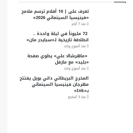
تعرف على | 10 أفلام ترسم ملامح
«فينيسيا السينمائي 2026»
منذ 7 أيام
72 مليوناً في ليلة واحدة ..
انطلاقة تاريخية لـ«سبايدر مان»
منذ أسبوع واحد
«ماهرشالا علي» يطوي صفحة
«بليد» مع مارفل
منذ أسبوع واحد
المخرج البريطاني داني بويل يفتتح
مهرجان فينيسيا السينمائي
بـ«Ink»
منذ 3 أسابيع