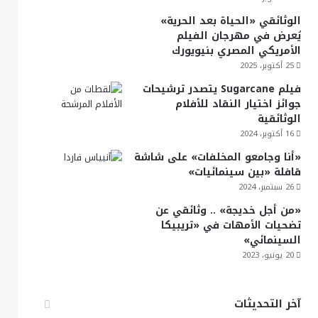
الوثائقي «الحياة بعد الحرية»
يُعرض في مهرجان الفيلم
الأمريكي المصري بنيويورك
25 أكتوبر، 2025
فيلم Sugarcane يتصدر ترشيحات
جوائز اختيار النقاد للأفلام
الوثائقية
16 أكتوبر، 2024
«أنا وجامعو المخلفات» على شاشة
قافلة «بين سينمائيات»
26 سبتمبر، 2024
«من أجل خديجة» .. وثائقي عن
تضحيات الأمهات في «تريبيكا
السينمائي»
20 يونيو، 2023
آخر التحديثات