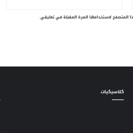
ا المتصفح لاستخدامها المرة المقبلة في تعليقي.
كلاسيكيات
خ
سهير
دعاء
س
المرشدى
الكروان
إ
تستعيد
أهم
ذكرياتها
كلاسي
ا