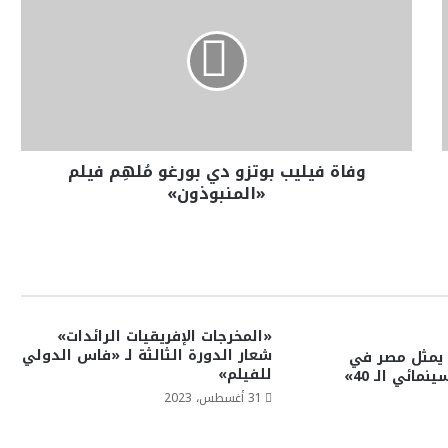
وفاة فيليب بوتزو دي بورغو مُلهِم فيلم
«المنبوذون»
«المخرجات الإفريقيات الرائدات»
شعار الدورة الثالثة لـ «فاس الدولي
فيلم The Goat يمثل مصر في
للفيلم»
مائي الـ 40»
31 أغسطس، 2023