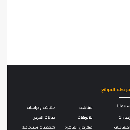
ريطة الموقع
الزوجة
ينمانا
مقابلات
مقالات ودراسات
..
الثانية..
ضاءات
بلاتوهات
صالات العرض
قطعة
كيات
حزينة
حتفاليات
مهرجان القاهرة
شخصيات سينمائية