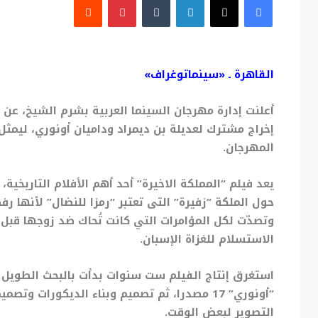
القاهرة ـ «سينماتوغراف»
أعلنت إدارة مهرجان السينما العربية بشرم الشيخ، عن ا
إخراج مشترك لعديلة بن ديمراد وداميان أونوري، ليمثل
المهرجان.
يعد فيلم “المملكة الاخيرة” أحد أهم الأفلام التاريخية،
حول الملكة “زفيرة” التى تعتبر “رمزا للنضال” لأنها رف
وتصدّت لكل المؤامرات التي كانت تُحاك ضد زوجها قبل
الاستسلام للغزاة الإسبان.
استغرق إنتاج الفيلم ست سنوات بدأت بالبحث الطويل 
التصوير لبعض الوقت.