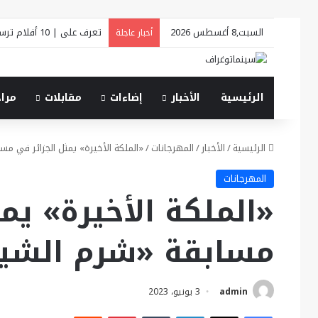
السبت,8 أغسطس 2026
تعرف على | 10 أفلام ترسم ملامح «فينيسيا السينمائي 2026»
أخبار عاجلة
الرئيسية
الأخبار
إضاءات
مقابلات
مرا
الرئيسية
/
الأخبار
/
المهرجانات
/
«الملكة الأخيرة» يمثل الجزائر في مس
المهرجانات
«الملكة الأخيرة» يم
مسابقة «شرم الشيخ 
admin
3 يونيو، 2023
فيسبوك
X
لينكدإن
بينتيريست