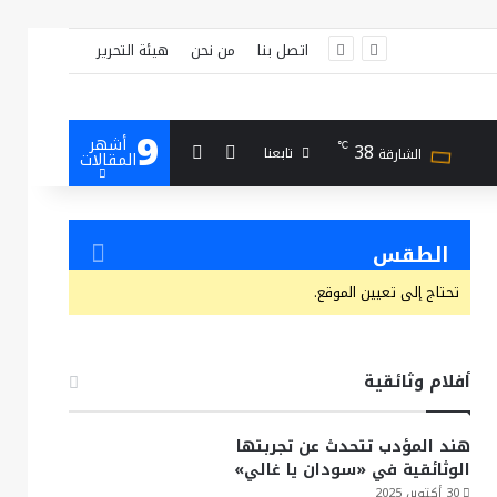
اتصل بنا
من نحن
هيئة التحرير
9
أشهر
بحث عن
إضافة عمود جانبي
38
℃
تابعنا
الشارقة
المقالات
الطقس
تحتاج إلى تعيين الموقع.
أفلام وثائقية
هند المؤدب تتحدث عن تجربتها
الوثائقية في «سودان يا غالي»
30 أكتوبر، 2025