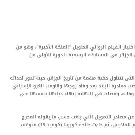
ختيار الفيلم الروائي الطويل “الملكة الأخيرة”، وهو من
 الجزائر فى المسابقة الرسمية للدورة الأولى من
 التى تتناول حقبة مهمة من تاريخ الجزائر، حيث تدور أحداثه
ضت مغادرة البلاد بعد وفاة زوجها وقاومت الغزو الإسباني
 وفاته، وفضلت في النهاية إنهاء حياتها بنفسها على
عن مصادر التمويل التي بلغت حسب ما يقوله المخرج
“أونوري” 17 مصدرا، ثم تصميم وبناء الديكورات وتصميم الملابس، ثم جاءت جائحة كورونا (كوفيد 19) فتوقف