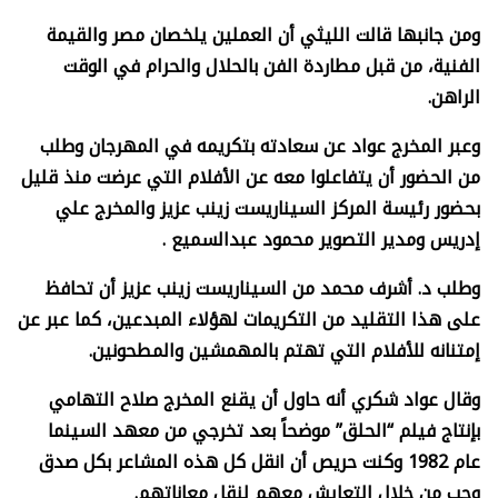
ومن جانبها قالت الليثي أن العملين يلخصان مصر والقيمة
الفنية، من قبل مطاردة الفن بالحلال والحرام في الوقت
الراهن.
وعبر المخرج عواد عن سعادته بتكريمه في المهرجان وطلب
من الحضور أن يتفاعلوا معه عن الأفلام التي عرضت منذ قليل
بحضور رئيسة المركز السيناريست زينب عزيز والمخرج علي
إدريس ومدير التصوير محمود عبدالسميع .
وطلب د. أشرف محمد من السيناريست زينب عزيز أن تحافظ
على هذا التقليد من التكريمات لهؤلاء المبدعين، كما عبر عن
إمتنانه للأفلام التي تهتم بالمهمشين والمطحونين.
وقال عواد شكري أنه حاول أن يقنع المخرج صلاح التهامي
بإنتاج فيلم “الحلق” موضحاً بعد تخرجي من معهد السينما
عام 1982 وكنت حريص أن انقل كل هذه المشاعر بكل صدق
وحب من خلال التعايش معهم لنقل معاناتهم.