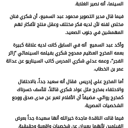
السينما، أنه نصير الغلابة.
فيما قال مدير التصوير محمود عبد السميع، أن شكري فنان
مخلص لفنه لأن لديه فكر مختلف وعقل منتج لأفكار تهم
المهمشين في جنوب الصعيد.
وأكد عبد السميع أنه في السابق كانت لديه علاقة كبيرة
بعمه المخرج العظيم ممدوح شكري بفيلمه السينمائي “زائر
الفجر”، وعمه عدلي شكري المدرس كاتب السيناريو عن عدالة
عمر بن الخطاب.
أما المخرج علي إدريس فقال أنه سعيد جداً، بالاحتفال
والاحتفاء بمخرج مثل عواد شكري قائلاً، للأسف خسرناك
كمخرج روائي، مضيفاً أن الأفلام تعبر عن مدى صدق ووجع
الشخصيات المصرية.
فيما قالت الناقدة ماجدة خيرالله أنها سعيدة جداً بعرض
الفيلمين لأنهما يعبران عن شخصيات واقعية وحقيقية.