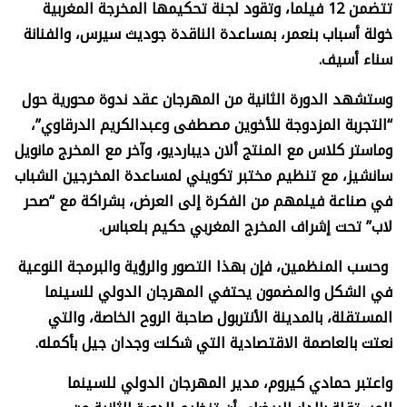
تتضمن 12 فيلما، وتقود لجنة تحكيمها المخرجة المغربية
خولة أسباب بنعمر، بمساعدة الناقدة جوديث سيرس، والفنانة
سناء أسيف.
وستشهد الدورة الثانية من المهرجان عقد ندوة محورية حول
“التجربة المزدوجة للأخوين مصطفى وعبدالكريم الدرقاوي”،
وماستر كلاس مع المنتج ألان ديبارديو، وآخر مع المخرج مانويل
سانشيز، مع تنظيم مختبر تكويني لمساعدة المخرجين الشباب
في صناعة فيلمهم من الفكرة إلى العرض، بشراكة مع “صحر
لاب” تحت إشراف المخرج المغربي حكيم بلعباس.
وحسب المنظمين، فإن بهذا التصور والرؤية والبرمجة النوعية
في الشكل والمضمون يحتفي المهرجان الدولي للسينما
المستقلة، بالمدينة الأنتربول صاحبة الروح الخاصة، والتي
نعتت بالعاصمة الاقتصادية التي شكلت وجدان جيل بأكمله.
واعتبر حمادي كيروم، مدير المهرجان الدولي للسينما