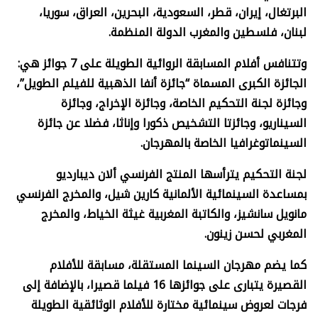
البرتغال، إيران، قطر، السعودية، البحرين، العراق، سوريا،
لبنان، فلسطين والمغرب الدولة المنظمة.
وتتنافس أفلام المسابقة الروائية الطويلة على 7 جوائز هي:
الجائزة الكبرى المسماة “جائزة أنفا الذهبية للفيلم الطويل”،
وجائزة لجنة التحكيم الخاصة، وجائزة الإخراج، وجائزة
السيناريو، وجائزتا التشخيص ذكورا وإناثا، فضلا عن جائزة
السينماتوغرافيا الخاصة بالمهرجان.
لجنة التحكيم يترأسها المنتج الفرنسي ألان ديبارديو
بمساعدة السينمائية الألمانية كارين شيل، والمخرج الفرنسي
مانويل سانشيز، والكاتبة المغربية غيثة الخياط، والمخرج
المغربي لحسن زينون.
كما يضم مهرجان السينما المستقلة، مسابقة للأفلام
القصيرة يتبارى على جوائزها 16 فيلما قصيرا، بالإضافة إلى
فرجات لعروض سينمائية مختارة للأفلام الوثائقية الطويلة