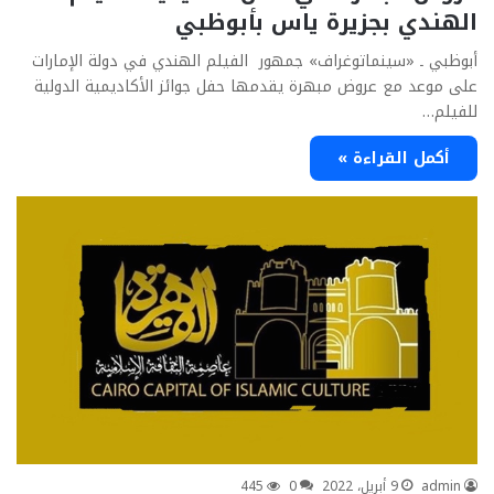
الهندي بجزيرة ياس بأبوظبي
أبوظبي ـ «سينماتوغراف» جمهور الفيلم الهندي في دولة الإمارات
على موعد مع عروض مبهرة يقدمها حفل جوائز الأكاديمية الدولية
للفيلم…
أكمل القراءة »
admin
9 أبريل، 2022
0
445