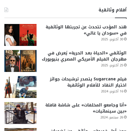
أفلام وثائقية
هند المؤدب تتحدث عن تجربتها الوثائقية
في «سودان يا غالي»
30 أكتوبر، 2025
الوثائقي «الحياة بعد الحرية» يُعرض في
مهرجان الفيلم الأمريكي المصري بنيويورك
25 أكتوبر، 2025
فيلم Sugarcane يتصدر ترشيحات جوائز
اختيار النقاد للأفلام الوثائقية
16 أكتوبر، 2024
«أنا وجامعو المخلفات» على شاشة قافلة
«بين سينمائيات»
26 سبتمبر، 2024