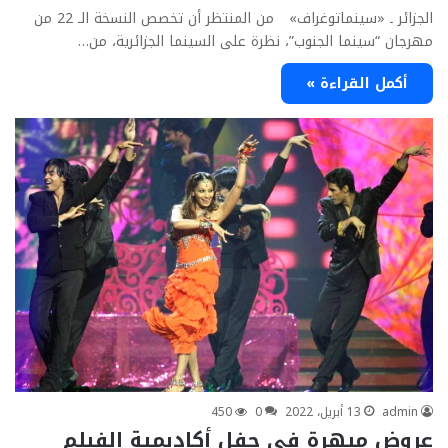
الجزائر ـ «سينماتوغراف» من المنتظر أن تخصص النسخة الـ 22 من
مهرجان “سينما الجنوب”، نظرة على السينما الجزائرية، من…
أكمل القراءة »
admin
13 أبريل، 2022
0
450
عروض مبهرة في حفل أكاديمية الفيلم