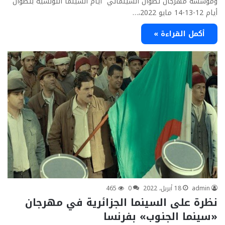
ومؤسسة مهرجان تطوان السينمائي “أيام السينما التونسية بتطوان”
أيام 12-13-14 مايو 2022،…
أكمل القراءة »
admin
18 أبريل، 2022
0
465
نظرة على السينما الجزائرية في مهرجان
«سينما الجنوب» بفرنسا