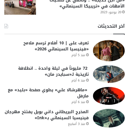
«من أجل خديجة» .. وثائقي عن تضحيات
الأمهات في «تريبيكا السينمائي»
20 يونيو، 2023
آخر التحديثات
تعرف على | 10 أفلام ترسم ملامح
«فينيسيا السينمائي 2026»
منذ 5 أيام
72 مليوناً في ليلة واحدة .. انطلاقة
تاريخية لـ«سبايدر مان»
منذ 6 أيام
«ماهرشالا علي» يطوي صفحة «بليد» مع
مارفل
منذ 6 أيام
المخرج البريطاني داني بويل يفتتح مهرجان
فينيسيا السينمائي بـ«Ink»
منذ 3 أسابيع