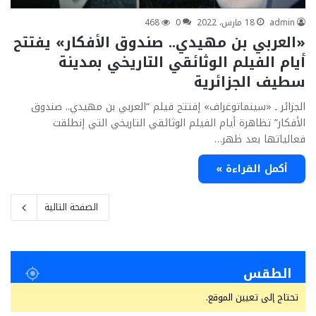
admin
18 مارس، 2022
0
468
«العربي بن مهيدي.. صندوق الأفكار» يفتتح
أيام الفيلم الوثائقي التاريخي بمدينة
سطيف الجزائرية
الجزائر ـ «سينماتوغراف» إفتتح فيلم “العربي بن مهيدي.. صندوق
الأفكار” تظاهرة أيام الفيلم الوثائقي التاريخي التي إنطلقت
فعالياتها بعد ظهر…
أكمل القراءة »
الصفحة التالية
الطقس
تحتاج إلى تعيين الموقع.