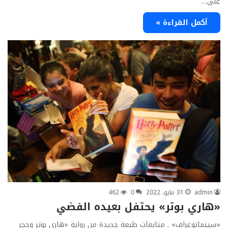
على…
أكمل القراءة »
admin
31 مايو، 2022
0
462
«هاري بوتر» يحتفل بعيده الفضي
«سينماتوغراف» ـ متابعات طبعة جديدة من رواية «هارى بوتر وحجر