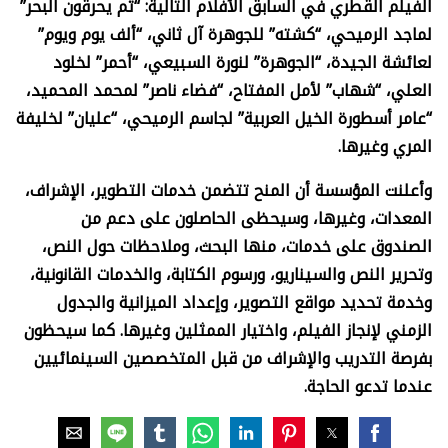
الفيلم القطري في السابق الأفلام التالية: “ثم يحرقون البحر”
لماجد الرميحي، “كشته” للجوهرة آل ثاني، “ألف يوم ويوم”
لعائشة الجيدة، “الجوهرة” لنورة السبيعي، “أحمر” لخلود
العلي، “شهاب” لأمل المفتاح، “فضاء ناصر” لمحمد المحميد،
“عامر أسطورة الخيل العربية” لجاسم الرميحي، “عليان” لخليفة
المري وغيرها.
وأعلنت المؤسسة أن المنح تتضمن خدمات التطوير، الإشراف،
المعدات، وغيرها، وسيحظى الحاصلون على دعم من
الصندوق على خدمات، منها البحث، وملاحظات حول النص،
وتحرير النص والسيناريو، ورسوم الكتابة، والخدمات القانونية،
وخدمة تحديد مواقع التصوير، وإعداد الميزانية والجدول
الزمني لإنجاز الفيلم، واختيار الممثلين وغيرها. كما سيحظون
بفرصة التدريب والإشراف من قبل المتخصصين السينمائيين
عندما تدعو الحاجة.