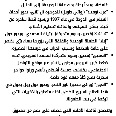
غامضة، ويبدأ رحلة بحث عنها ليعيدها إلى المنزل.
“عرب نوفيلا” (روائي طويل) للجوهرة آل ثاني، تدور أحداث
الفيلم في الدوحة في عام 1997 ويسرد قصة ساخرة عن
كيف يمكن للمجتمع والعائلة تحطيم الأحلام.
“4
X 4″ (
قصير، رسوم متحركة) لبثينة المحمدي، ويدور حول
“إيلا” الطفلة الوحيدة والقلقة التي يزورها ببغاء برّي يظهر
على حافة نافذتها ويسبب الخراب في غرفتها الصغيرة.
“العقيق” (قصير، رسوم متحركة) لمحمد السويدي. تحت
ضغط كبير لفيروس مجنون ينتشر عبر مواقع التواصل
الاجتماعي، يكتشف خمسة أشخاص بأنهم ورثوا جواهر
سحرية تمنح كلاً منهم قوة خاصة.
“العبور” (روائي قصير) لنور النصر، ويدور حول رجل يجول في
هذا العالم السريع الخطى لكنه متعلق بالذكريات التي
تركها في بيت الطفولة.
وتتضمن قائمة الأفلام التي حصلت على دعم من صندوق