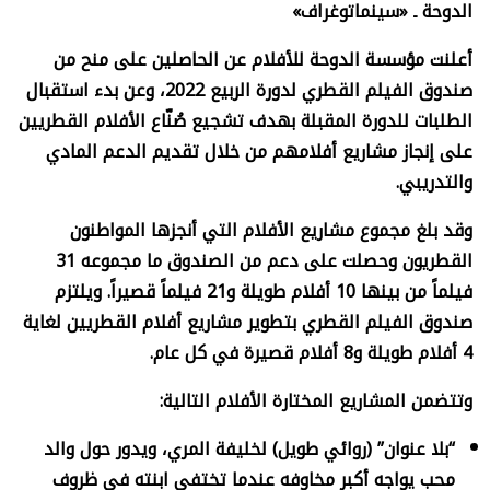
الدوحة ـ «سينماتوغراف»
أعلنت مؤسسة الدوحة للأفلام عن الحاصلين على منح من
صندوق الفيلم القطري لدورة الربيع 2022، وعن بدء استقبال
الطلبات للدورة المقبلة بهدف تشجيع صُنّاع الأفلام القطريين
على إنجاز مشاريع أفلامهم من خلال تقديم الدعم المادي
والتدريبي.
وقد بلغ مجموع مشاريع الأفلام التي أنجزها المواطنون
القطريون وحصلت على دعم من الصندوق ما مجموعه 31
فيلماً من بينها 10 أفلام طويلة و21 فيلماً قصيراً. ويلتزم
صندوق الفيلم القطري بتطوير مشاريع أفلام القطريين لغاية
4 أفلام طويلة و8 أفلام قصيرة في كل عام.
وتتضمن المشاريع المختارة الأفلام التالية:
“بلا عنوان” (روائي طويل) لخليفة المري، ويدور حول والد
محب يواجه أكبر مخاوفه عندما تختفي ابنته في ظروف