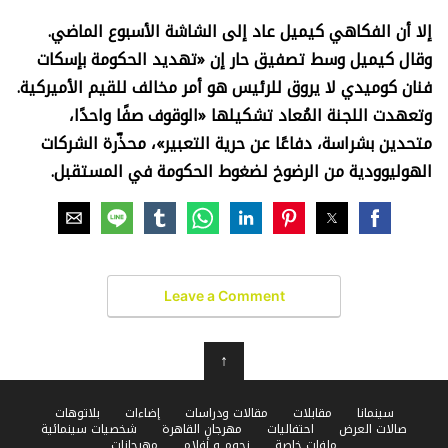
إلا أن الفكاهي كيميل عاد إلى الشاشة الأسبوع الماضي.
وقال كيميل وسط تصفيق حار إن «تهديد الحكومة بإسكات
فنان كوميدي لا يروق للرئيس هو أمر مخالف للقيم الأميركية.
وتعهدت اللجنة المُعاد تشكيلها «الوقوف صفًا واحدًا،
متحدين بشراسة، دفاعًا عن حرية التعبير»، محذّرة الشركات
الهوليوودية من الرضوخ لضغوط الحكومة في المستقبل.
Leave a Comment
↑
سينمانا
مقابلات
مقالات ودراسات
إضاءات
بلاتوهات
صالات العرض
احتفاليات
مهرجان القاهرة
شخصيات سينمائية
ملفات خاصة
نجوم و أفلام
مهرجانات