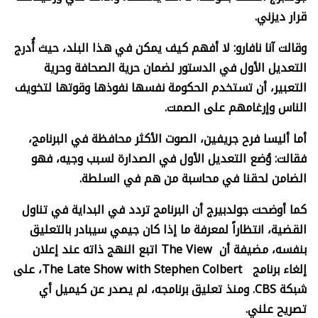
قرار ديزني.
وقالت آنا نافارو: لا أفهم كيف يمكن في هذا البلد، حيث أُدرج
التعديل الأول في الدستور لضمان حرية الصحافة وحرية
التعبير، أن تستخدم الحكومة نفسها نفوذها وقوتها لتخويف
الناس وإرغامهم على الصمت.
أما أليسا فرح جريفين، الصوت الأكثر محافظة في البرنامج،
فقالت: وُضع التعديل الأول في الصدارة لسبب وجيه، فهو
الضامن لحقنا في محاسبة من هم في السلطة.
كما أوضحت جولدبيرج أن البرنامج تردد في البداية في تناول
القضية، انتظاراً لمعرفة ما إذا كان جيمي سيبادر بالتعليق
بنفسه، مضيفة أن
The View
اتبع النهج ذاته عند إعلان
إلغاء برنامج
The Late Show with Stephen Colbert
، على
شبكة
CBS.
ومنذ تعليق برنامجه، لم يصدر عن كيميل أي
تصريح علني.