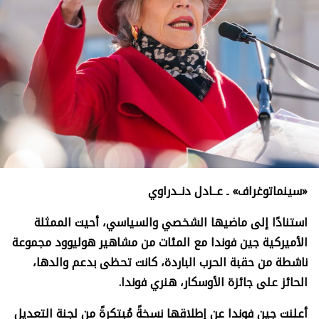
«سينماتوغراف» ـ عــادل دنــدراوي
استنادًا إلى ماضيها الشخصي والسياسي، أحيت الممثلة
الأميركية جين فوندا مع المئات من مشاهير هوليوود مجموعة
ناشطة من حقبة الحرب الباردة، كانت تحظى بدعم والدها،
الحائز على جائزة الأوسكار، هنري فوندا.
أعلنت جين فوندا عن إطلاقها نسخةً مُبتكرةً من لجنة التعديل