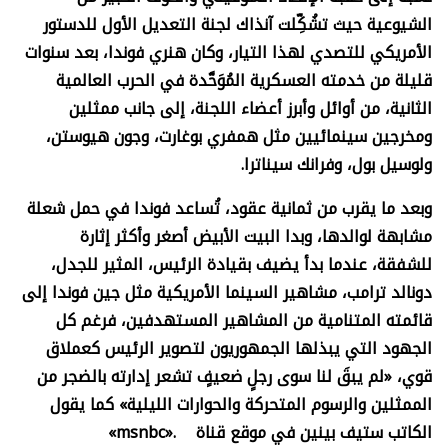
الشيوعية حيث تشُكِّلت آنذاك لجنة التعديل الأول للدستور
الأمريكي للتصدي لهذا التيار، وكان هنري فوندا، بعد سنوات
قليلة من خدمته العسكرية المُوَحَّدة في الحرب العالمية
الثانية، من أوائل وأبرز أعضاء اللجنة، إلى جانب ممثلين
ومخرجين سينمائيين مثل همفري بوغارت، وجون هيوستن،
ولوسيل بول، وفرانك سيناترا.
وبعد ما يقرب من ثمانية عقود، تُساعد فوندا في حمل شعلة
مشابهة لوالدها، وبدا البيت الأبيض أصغر وأكثر إثارة
للشفقة، عندما بدأ يضيف بقيادة الرئيس، المثير للجدل،
دونالد ترامب، مشاهير السينما الأمريكية مثل جين فوندا إلى
قائمته المتنامية من المشاهير المستهدفين، فرغم كل
الجهود التي يبذلها الجمهوريون لتصوير الرئيس كعملاق
قوي، «لم يبقَ لنا سوى رجلٍ ضعيفٍ تشعر إدارته بالضجر من
الممثلين والرسوم المتحركة والحوارات الليلية» كما يقول
الكاتب ستيف بينين في موقع قناة .«
msnbc»