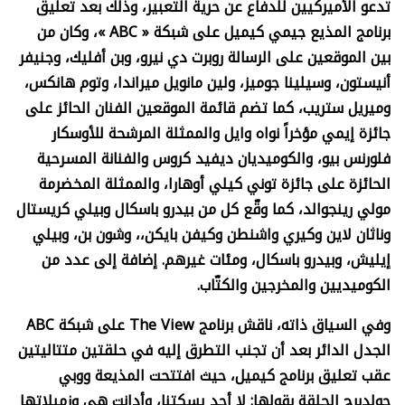
تدعو الأميركيين للدفاع عن حرية التعبير، وذلك بعد تعليق
برنامج المذيع جيمي كيميل على شبكة «
ABC »
، وكان من
بين الموقعين على الرسالة روبرت دي نيرو، وبن أفليك، وجنيفر
أنيستون، وسيلينا جوميز، ولين مانويل ميراندا، وتوم هانكس،
وميريل ستريب، كما تضم قائمة الموقعين الفنان الحائز على
جائزة إيمي مؤخراً نواه وايل والممثلة المرشحة للأوسكار
فلورنس بيو، والكوميديان ديفيد كروس والفنانة المسرحية
الحائزة على جائزة توني كيلي أوهارا، والممثلة المخضرمة
مولي رينجوالد، كما وقّع كل من بيدرو باسكال وبيلي كريستال
وناثان لاين وكيري واشنطن وكيفن بايكن،، وشون بن، وبيلي
إيليش، وبيدرو باسكال، ومئات غيرهم. إضافة إلى عدد من
الكوميديين والمخرجين والكتّاب.
وفي السياق ذاته، ناقش برنامج
The View
على شبكة
ABC
الجدل الدائر بعد أن تجنب التطرق إليه في حلقتين متتاليتين
عقب تعليق برنامج كيميل، حيث افتتحت المذيعة ووبي
جولدبرج الحلقة بقولها: لا أحد يسكتنا، وأدانت هي وزميلاتها