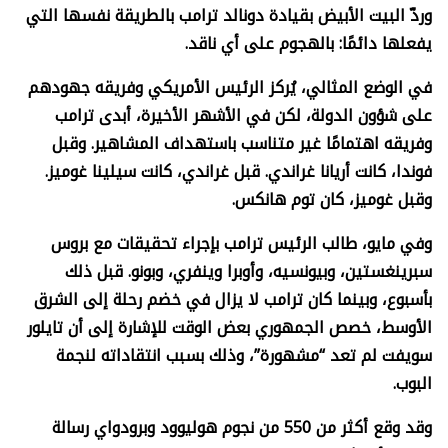
وردّ البيت الأبيض بقيادة دونالد ترامب بالطريقة نفسها التي
يفعلها دائمًا: بالهجوم على أي ناقد.
في الوضع المثالي، يُركز الرئيس الأمريكي وفريقه جهودهم
على شؤون الدولة، لكن في الأشهر الأخيرة، أبدى ترامب
وفريقه اهتمامًا غير متناسب باستهداف المشاهير. وقبل
فوندا، كانت أريانا غراندي. قبل غراندي، كانت سيلينا غوميز.
وقبل غوميز، كان توم هانكس.
وفي مايو، طالب الرئيس ترامب بإجراء تحقيقات مع بروس
سبرينغستين، وبيونسيه، وأوبرا وينفري، وبونو. قبل ذلك
بأسبوع، وبينما كان ترامب لا يزال في خضم رحلة إلى الشرق
الأوسط، خصص الجمهوري بعض الوقت للإشارة إلى أن تايلور
سويفت لم تعد “مشهورة”، وذلك بسبب انتقاداته لنجمة
البوب.
وقد وقع أكثر من 550 من نجوم هوليوود وبرودواي رسالة