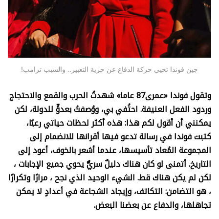
جين فوندا تحيي حركة الدفاع عن حرية التعبير.. والسبب ترامب!
وتقول فوندا «عمرى87 عاما» شهدتُ الحرب والقمع والاحتجاج
وردود الفعل العنيفة. احتُفي بي، ووُصفتُ بعدوٍّ للدولة، لكن
يمكنني أن أقول لكم هذا: هذه أكثر لحظات حياتي رعبًا،
كتبت فوندا في رسالة تدعو فيها أقرانها للانضمام إلى
المجموعة المُعاد تأسيسها، عندما أشعر بالخوف، أعود إلى
التاريخ. أتمنى لو كان هناك دليلٌ سريٌّ يحوي جميع الإجابات ،
لكن لم يكن هناك قط. الشيء الوحيد الذي نجح ، مرارًا وتكرارًا
، هو التضامن: التكاتف، وإيجاد الشجاعة في أعدادٍ لا يمكن
تجاهلها، والدفاع عن بعضنا البعض.