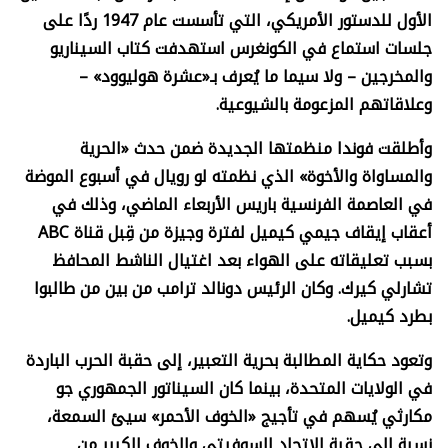
الأول للدستور الأمريكي، التي تأسست عام 1947 ردًا على
جلسات استماع في الكونغرس استهدفت كتاب السيناريو
والمخرجين – ولا سيما ما يُعرف بـ«عشرة هوليوود» –
وعلاقاتهم المزعومة بالشيوعية.
وأطلقت فوندا منظمتها الجديدة ضمن حدث «الحرية
والمساواة والأخوة» الذي نظمته لو رويال في أسبوع الموضة
في العاصمة الفرنسية باريس الأربعاء الماضي، وذلك في
أعقاب إيقاف جيمي كيميل لفترة وجيزة من قِبل قناة
ABC
بسبب تعليقاته على الهواء بعد اغتيال الناشط المحافظ
تشارلي كيرك. وكان الرئيس دونالد ترامب من بين من طالبوا
بطرد كيميل.
وتعود حكاية المطالبة بحرية التعبير، إلى حقبة الحرب الباردة
في الولايات المتحدة، بينما كان السيناتور الجمهوري جو
مكارثي يُسهم في تأجيج «الخوف الأحمر» سيئ السمعة،
نسبة إلى حقبة الإتحاد السوفيتي والخوف الكبير من