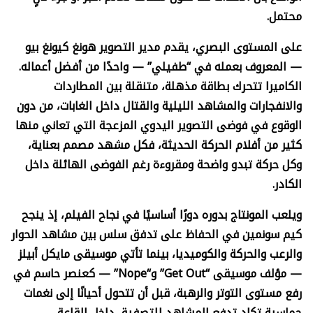
محتمل.
على المستوى البصري، يقدم مدير التصوير هونغ كيونغ بيو
— المعروف بعمله في “طفيلي” — واحدًا من أفضل أعماله.
الكاميرا تتحرك بطاقة مذهلة، متنقلة بين المطاردات
والانفجارات والمشاهد الليلية والقتال داخل الغابات، من دون
الوقوع في فوضى التصوير اليدوي المزعجة التي تعاني منها
كثير من أفلام الحركة الحديثة، فكل مشهد مصمم بعناية،
وكل حركة تبدو واضحة ومقروءة رغم الفوضى الهائلة داخل
الكادر.
ويلعب المونتاج بدوره دورًا أساسيًا في نجاح الفيلم، إذ ينجح
كيم سونمين في الحفاظ على تدفق سلس بين مشاهد الحوار
والرعب والحركة والكوميديا، بينما تأتي موسيقى مايكل أبيلز
— مؤلف موسيقى “
Get Out”
و“
Nope” —
كعنصر حاسم في
رفع مستوى التوتر والرهبة، قبل أن تتحول أحيانًا إلى نغمات
حماسية تكاد تدفع المشاهد للتصفيق داخل القاعة.