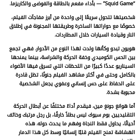
“
Squid Game” —
بأداء مفعم بالطاقة والفوضى والكاريزما.
شخصيتها تتحول سريعًا إلى واحدة من أبرز مفاجآت الفيلم،
خصوصًا مع حواراتها الساخرة وطريقتها المجنونة في إطلاق
النار وقيادة السيارات خلال المطاردات.
هويون تبدو وكأنها ولدت لهذا النوع من الأدوار. فهي تجمع
بين الحس الكوميدي وخفة الحركة والشراسة، بينما يمنحها
السيناريو عددًا كبيرًا من اللحظات التي تسرق فيها الأضواء
بالكامل. وحتى في أكثر مشاهد الفيلم جنونًا، تظل قادرة
على الحفاظ على حس إنساني وعفوي يجعل الشخصية
محبوبة بشدة.
أما هوانغ جونغ مين، فيقدم أداءً مختلفًا عن أبطال الحركة
التقليديين. بوم سيوك ليس بطلاً خارقًا، بل رجل مرتبك وخائف
أحيانًا، يحاول فقط النجاة وفهم ما يحدث حوله. هذه
الهشاشة تمنح الفيلم قلبًا إنسانيًا وسط كل هذا الدمار