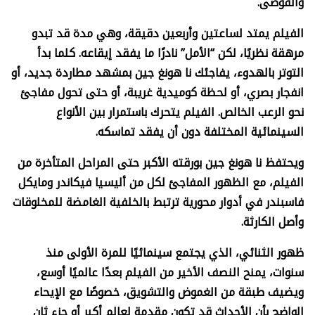
والفوضى.
الفيلم يمتد لساعتين وأربعين دقيقة، وهي مدة قد تبدو
مرهقة نظريًا، لكن “الأمل” نادرًا ما يفقد إيقاعه. كلما بدأ
التوتر بالهدوء، يفاجئك نا هونغ جين بمشهد مطاردة جديد، أو
انفجار بصري، أو لحظة كوميدية غريبة، أو حتى تحول مفاجئ
نحو الرعب الخالص. الفيلم يتحرك باستمرار بين الأنواع
السينمائية المختلفة دون أن يفقد تماسكه.
ويحتفظ نا هونغ جين بورقته الأكبر حتى المراحل المتأخرة من
الفيلم، مع الظهور المفاجئ لكل من أليسيا فيكاندر ومايكل
فاسبندر في أدوار محورية ترتبط بالخلفية الغامضة للمخلوقات
وأصل الكارثة.
ظهور الثنائي، الذي يجتمع سينمائيًا للمرة الأولى منذ
سنوات، يمنح النصف الأخير من الفيلم بعدًا عالميًا أوسع،
ويضيف طبقة من الغموض والتشويق، خصوصًا مع الإيحاء
الواضح بأن الأحداث قد تكون مقدمة لعالم أكبر أو جزء ثانٍ