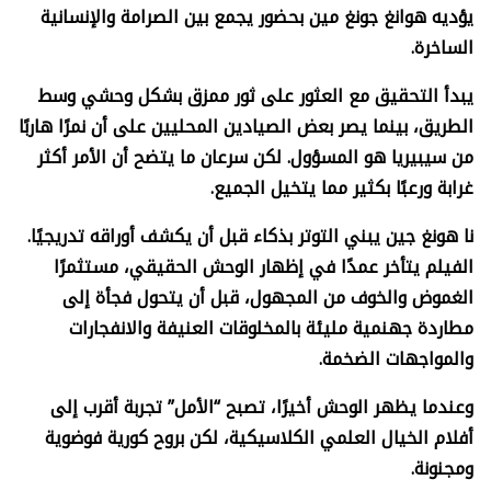
يؤديه هوانغ جونغ مين بحضور يجمع بين الصرامة والإنسانية
الساخرة.
يبدأ التحقيق مع العثور على ثور ممزق بشكل وحشي وسط
الطريق، بينما يصر بعض الصيادين المحليين على أن نمرًا هاربًا
من سيبيريا هو المسؤول. لكن سرعان ما يتضح أن الأمر أكثر
غرابة ورعبًا بكثير مما يتخيل الجميع.
نا هونغ جين يبني التوتر بذكاء قبل أن يكشف أوراقه تدريجيًا.
الفيلم يتأخر عمدًا في إظهار الوحش الحقيقي، مستثمرًا
الغموض والخوف من المجهول، قبل أن يتحول فجأة إلى
مطاردة جهنمية مليئة بالمخلوقات العنيفة والانفجارات
والمواجهات الضخمة.
وعندما يظهر الوحش أخيرًا، تصبح “الأمل” تجربة أقرب إلى
أفلام الخيال العلمي الكلاسيكية، لكن بروح كورية فوضوية
ومجنونة.