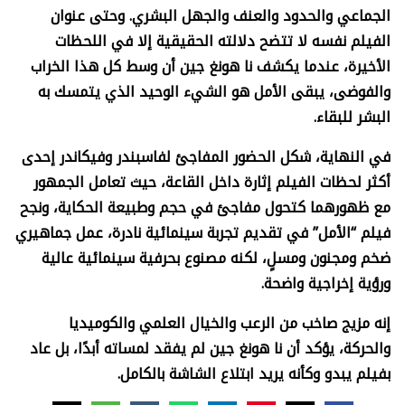
الجماعي والحدود والعنف والجهل البشري. وحتى عنوان
الفيلم نفسه لا تتضح دلالته الحقيقية إلا في اللحظات
الأخيرة، عندما يكشف نا هونغ جين أن وسط كل هذا الخراب
والفوضى، يبقى الأمل هو الشيء الوحيد الذي يتمسك به
البشر للبقاء.
في النهاية، شكل الحضور المفاجئ لفاسبندر وفيكاندر إحدى
أكثر لحظات الفيلم إثارة داخل القاعة، حيث تعامل الجمهور
مع ظهورهما كتحول مفاجئ في حجم وطبيعة الحكاية، ونجح
فيلم “الأمل” في تقديم تجربة سينمائية نادرة، عمل جماهيري
ضخم ومجنون ومسلٍ، لكنه مصنوع بحرفية سينمائية عالية
ورؤية إخراجية واضحة.
إنه مزيج صاخب من الرعب والخيال العلمي والكوميديا
والحركة، يؤكد أن نا هونغ جين لم يفقد لمساته أبدًا، بل عاد
بفيلم يبدو وكأنه يريد ابتلاع الشاشة بالكامل.