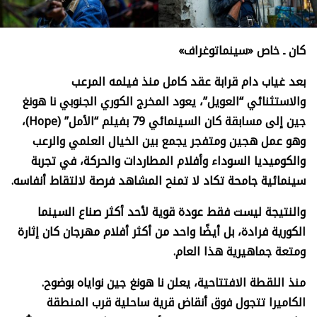
كان ـ خاص «سينماتوغراف»
بعد غياب دام قرابة عقد كامل منذ فيلمه المرعب
والاستثنائي “العويل”، يعود المخرج الكوري الجنوبي نا هونغ
جين إلى مسابقة كان السينمائي 79 بفيلم “الأمل” (
Hope)
،
وهو عمل هجين ومتفجر يجمع بين الخيال العلمي والرعب
والكوميديا السوداء وأفلام المطاردات والحركة، في تجربة
سينمائية جامحة تكاد لا تمنح المشاهد فرصة لالتقاط أنفاسه.
والنتيجة ليست فقط عودة قوية لأحد أكثر صناع السينما
الكورية فرادة، بل أيضًا واحد من أكثر أفلام مهرجان كان إثارة
ومتعة جماهيرية هذا العام.
منذ اللقطة الافتتاحية، يعلن نا هونغ جين نواياه بوضوح.
الكاميرا تتجول فوق أنقاض قرية ساحلية قرب المنطقة