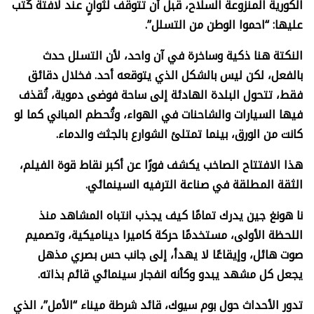
الكورية المنزوعة السلاح، قبل أن تتوقف لثوانٍ عند لافتة كُتب
عليها: “احموا الوطن من التسلل”.
النكتة هنا ذكية وساخرة في آن واحد، لأن التسلل حدث
بالفعل، لكن ليس بالشكل الذي يتوقعه أحد. فخلال دقائق
فقط، تتحول البلدة الهادئة إلى ساحة فوضى دموية، تُقذف
فيها السيارات والشاحنات في الهواء، وتُحطم المباني كما لو
كانت من الورق، بينما تمتلئ الشوارع بالجثث والدماء.
هذا الافتتاح الصاخب يكشف فورًا عن أكبر نقاط قوة الفيلم،
الثقة المطلقة في صناعة الترفيه السينمائي.
نا هونغ جين يدرك تمامًا كيف يجذب انتباه المشاهد منذ
اللحظة الأولى، مستخدمًا حركة كاميرا ديناميكية، وتصميم
صوت هائل، وإيقاعًا لا يهدأ، إلى جانب حس بصري مذهل
يجعل كل مشهد يبدو وكأنه انفجار سينمائي قائم بذاته.
تدور الأحداث حول بوم سيوك، قائد شرطة ميناء “الأمل”، الذي